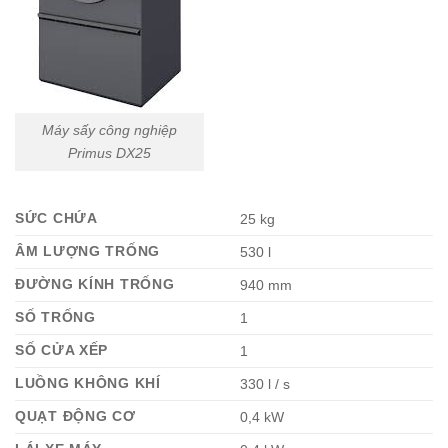
Máy sấy công nghiệp
Primus DX25
SỨC CHỨA
25 kg
ÂM LƯỢNG TRỐNG
530 l
ĐƯỜNG KÍNH TRỐNG
940 mm
SỐ TRỐNG
1
SỐ CỬA XẾP
1
LUỒNG KHÔNG KHÍ
330 l / s
QUẠT ĐỘNG CƠ
0,4 kW