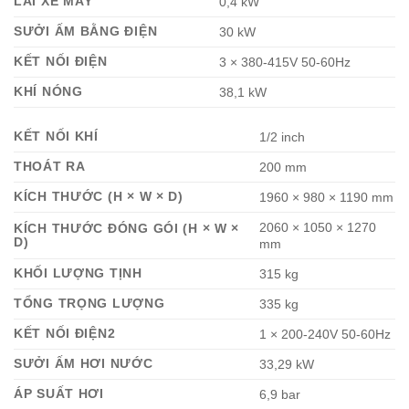
LÁI XE MÁY
0,4 kW
SƯỞI ẤM BẰNG ĐIỆN
30 kW
KẾT NỐI ĐIỆN
3 × 380-415V 50-60Hz
KHÍ NÓNG
38,1 kW
KẾT NỐI KHÍ
1/2 inch
THOÁT RA
200 mm
KÍCH THƯỚC (H × W × D)
1960 × 980 × 1190 mm
2060 × 1050 × 1270
KÍCH THƯỚC ĐÓNG GÓI (H × W ×
D)
mm
KHỐI LƯỢNG TỊNH
315 kg
TỔNG TRỌNG LƯỢNG
335 kg
KẾT NỐI ĐIỆN2
1 × 200-240V 50-60Hz
SƯỞI ẤM HƠI NƯỚC
33,29 kW
ÁP SUẤT HƠI
6,9 bar