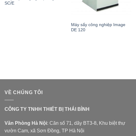
SC/E
Máy sấy công nghiệp Image
DE 120
VỀ CHÚNG TÔI
CÔNG TY TNHH THIẾT BỊ THÁI BÌNH
Văn Phòng Hà Nội
: Căn số 71, dãy BT3-8, Khu biệt thự
vườn Cam, xã Sơn Đồng, TP Hà Nội