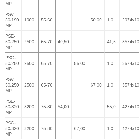
MP
PSV-
50/190
1900
55-60
50,00
1,0
2974x1
MP
PSE-
50/250
2500
65-70
40,50
41,5
3574x1
MP
PSG-
50/250
2500
65-70
55,00
1,0
3574x1
MP
PSV-
50/250
2500
65-70
67,00
1,0
3574x1
MP
PSE-
50/320
3200
75-80
54,00
55,0
4274x1
MP
PSG-
50/320
3200
75-80
67,00
1,0
4274x1
MP