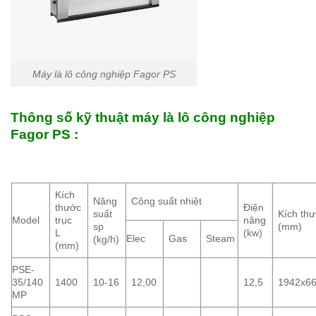
Máy là lô công nghiệp Fagor PS
Thông số kỹ thuật máy là lô công nghiệp
Fagor PS :
Kích
Năng
Công suất nhiệt
thước
Điện
suất
Kích th
Model
trục
năng
sp
(mm)
L
(kw)
Elec
Gas
Steam
(kg/h)
(mm)
PSE-
35/140
1400
10-16
12,00
12,5
1942x6
MP