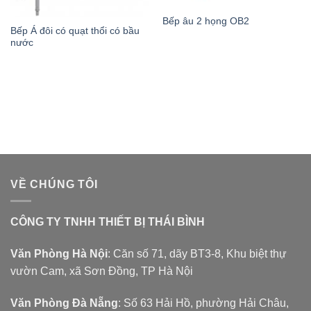
Bếp âu 2 họng OB2
Bếp Á đôi có quạt thổi có bầu
nước
VỀ CHÚNG TÔI
CÔNG TY TNHH THIẾT BỊ THÁI BÌNH
Văn Phòng Hà Nội
: Căn số 71, dãy BT3-8, Khu biệt thự
vườn Cam, xã Sơn Đồng, TP Hà Nội
Văn Phòng Đà Nẵng
: Số 63 Hải Hồ, phường Hải Châu,