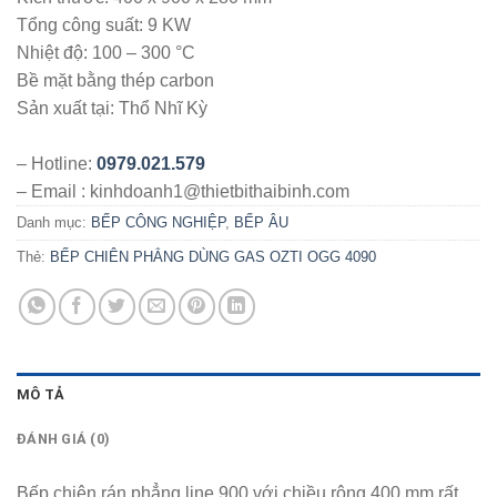
Tổng công suất: 9 KW
Nhiệt độ: 100 – 300 °C
Bề mặt bằng thép carbon
Sản xuất tại: Thổ Nhĩ Kỳ
– Hotline:
0979.021.579
– Email : kinhdoanh1@thietbithaibinh.com
Danh mục:
BẾP CÔNG NGHIỆP
,
BẾP ÂU
Thẻ:
BẾP CHIÊN PHẲNG DÙNG GAS OZTI OGG 4090
MÔ TẢ
ĐÁNH GIÁ (0)
Bếp chiên rán phẳng line 900 với chiều rộng 400 mm rất