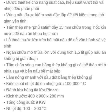
• Được thiết kế cho năng suất cao, hiệu suất vượt trội và
nhiệt đều phân phối
• Vùng nấu được kiểm soát độc lập để tiết kiệm trong thời
gian yên tĩnh
• Tấm thép nhẹ “phủ satin” dày 15 mm chứa trong hốc kín
nước để nấu ăn khoa học hơn
• Lỗ thoát nước lớn trên bề mặt nấu để dễ vận hành và vệ
sinh
• Ngăn chứa mỡ thừa lớn với dung tích 1,5 lít giúp nấu ăn
không bị gián đoạn
• Tấm chắn sóng cao bằng thép không gỉ có thể tháo rời ở
phía sau và bên nấu bề mặt bếp
• Làm nóng nhanh với đầu đốt bằng thép không gỉ
• Kiểm soát nhiệt độ ổn nhiệt giữa 100-300 ° C
• Đánh lửa bằng tia lửa Piezzo
• Kích thước: 400 x 900 x 280 mm
• Tổng công suất: 9 KW
• Nhiệt độ: 100 – 300 °C