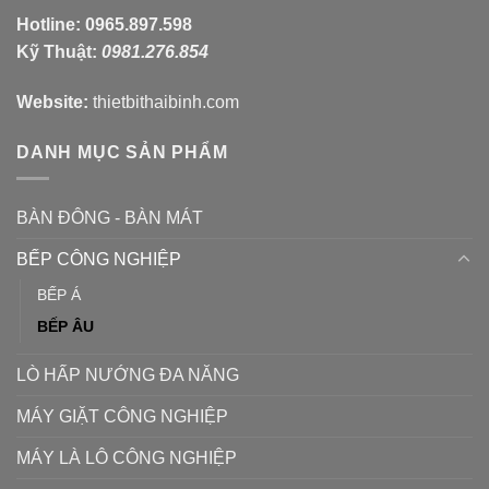
Hotline:
0965.897.598
Kỹ Thuật:
0981.276.854
Website:
thietbithaibinh.com
DANH MỤC SẢN PHẨM
BÀN ĐÔNG - BÀN MÁT
BẾP CÔNG NGHIỆP
BẾP Á
BẾP ÂU
LÒ HẤP NƯỚNG ĐA NĂNG
MÁY GIẶT CÔNG NGHIỆP
MÁY LÀ LÔ CÔNG NGHIỆP