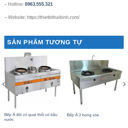
– Hotline:
0963.555.321
– Website: https://thietbithaibinh.com/
SẢN PHẨM TƯƠNG TỰ
Bếp Á đôi có quạt thổi có bầu
Bếp Á 2 họng xòe
nước