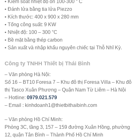
• Kiểm soát nhiệt độ ổn 100-300 ° C
• Đánh lửa bằng tia lửa Piezzo
• Kích thước: 400 x 900 x 280 mm
• Tổng công suất: 9 KW
• Nhiệt độ: 100 – 300 °C
• Bề mặt bằng thép carbon
• Sản xuất và nhập khẩu nguyên chiếc tại Thỗ Nhĩ Kỳ.
Công ty TNHH Thiết bị Thái Bình
– Văn phòng Hà Nội:
Số 16 – BT10 Foresa 7 – Khu đô thị Foresa Villa – Khu đô
thị Tasco Xuân Phương – Quận Nam Từ Liêm – Hà Nội
– Hotline:
0979.021.579
– Email : kinhdoanh1@thietbithaibinh.com
– Văn phòng Hồ Chí Minh:
Phòng 3C, tầng 3, 157 – 159 đường Xuân Hồng, phường
12, quận Tân Bình – Thành Phố Hồ Chí Minh