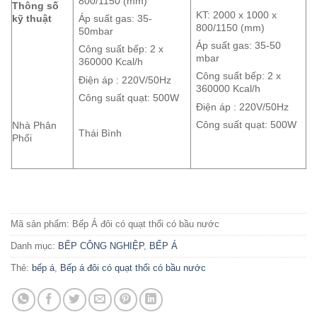
800/1150 (mm)
Thông số
KT: 2000 x 1000 x
kỹ thuật
Áp suất gas: 35-
800/1150 (mm)
50mbar
Áp suất gas: 35-50
Công suất bếp: 2 x
mbar
360000 Kcal/h
Công suất bếp: 2 x
Điện áp : 220V/50Hz
360000 Kcal/h
Công suất quạt: 500W
Điện áp : 220V/50Hz
Công suất quạt: 500W
Nhà Phân
Thái Bình
Phối
Mã sản phẩm:
Bếp Á đôi có quạt thổi có bầu nước
Danh mục:
BẾP CÔNG NGHIỆP
,
BẾP Á
Thẻ:
bếp á
,
Bếp á đôi có quạt thổi có bầu nước