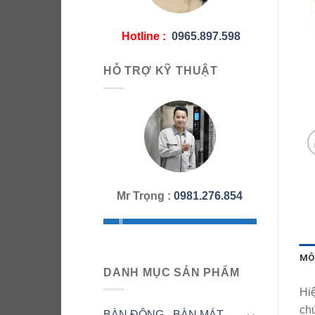
Hotline :
0965.897.598
HỖ TRỢ KỸ THUẬT
Mr Trọng :
0981.276.854
MÔ
DANH MỤC SẢN PHẨM
Hiệ
chứ
BÀN ĐÔNG - BÀN MÁT