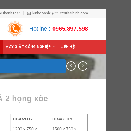
ức thanh toán
kinhdoanh1@thietbithaibinh.com
Hotline :
0965.897.598
MÁY GIẶT CÔNG NGHIỆP
LIÊN HỆ
Á 2 họng xòe
HBA/2H12
HBA/2H15
1200 x 750 x
1500 x 750 x