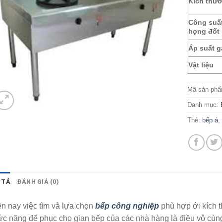
Kích thư
Công suấ
họng đốt
Áp suất g
Vật liệu
Mã sản ph
Danh mục:
Thẻ:
bếp á
 TẢ
ĐÁNH GIÁ (0)
n nay việc tìm và lựa chọn
bếp công nghiệp
phù hợp ới kích 
c năng để phục cho gian bếp của các nhà hàng là điều vô cùng