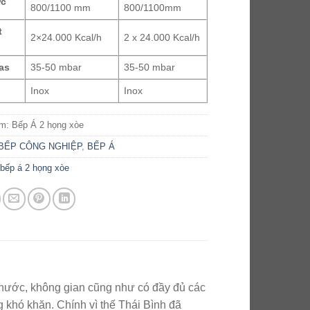
ớc
800/1100 mm
800/1100mm
t
2×24.000 Kcal/h
2 x 24.000 Kcal/h
as
35-50 mbar
35-50 mbar
Inox
Inox
ẩm:
Bếp Á 2 họng xòe
BẾP CÔNG NGHIỆP
,
BẾP Á
,
bếp á 2 họng xòe
thước, không gian cũng như có đầy đủ các
 khó khăn. Chính vì thế Thái Bình đã