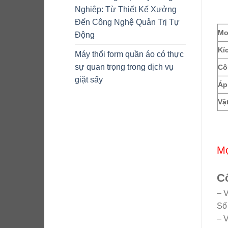
Nghiệp: Từ Thiết Kế Xưởng
Đến Công Nghệ Quản Trị Tự
Mo
Động
Kí
Máy thổi form quần áo có thực
sự quan trọng trong dịch vụ
Cô
giặt sấy
Áp
Vậ
Mọ
Cô
– 
Số
– 