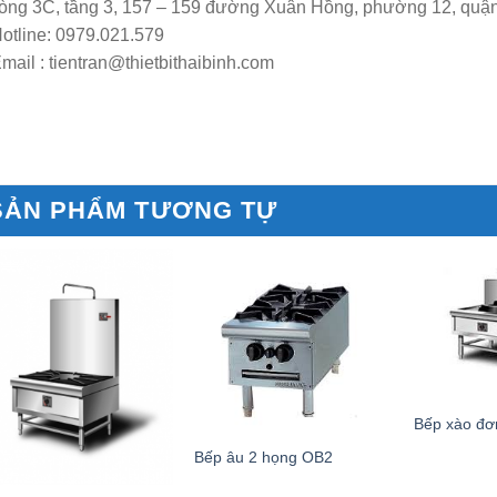
òng 3C, tầng 3, 157 – 159 đường Xuân Hồng, phường 12, quậ
otline: 0979.021.579
mail : tientran@thietbithaibinh.com
SẢN PHẨM TƯƠNG TỰ
Bếp xào đơ
Bếp âu 2 họng OB2