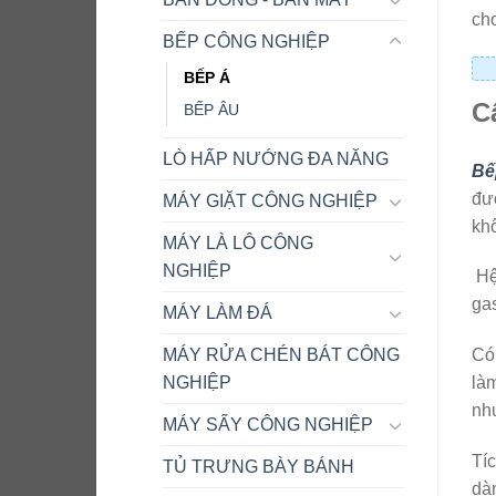
cho
BẾP CÔNG NGHIỆP
BẾP Á
C
BẾP ÂU
LÒ HẤP NƯỚNG ĐA NĂNG
Bế
đượ
MÁY GIẶT CÔNG NGHIỆP
khô
MÁY LÀ LÔ CÔNG
NGHIỆP
Hệ
gas
MÁY LÀM ĐÁ
Có 
MÁY RỬA CHÉN BÁT CÔNG
là
NGHIỆP
nh
MÁY SẤY CÔNG NGHIỆP
Tíc
TỦ TRƯNG BÀY BÁNH
dà