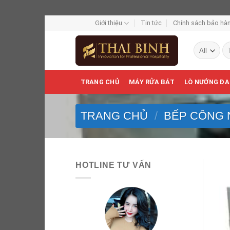
Skip
Giới thiệu
Tin tức
Chính sách bảo hàn
to
Tì
content
ki
TRANG CHỦ
MÁY RỬA BÁT
LÒ NƯỚNG ĐA
TRANG CHỦ
/
BẾP CÔNG 
HOTLINE TƯ VẤN