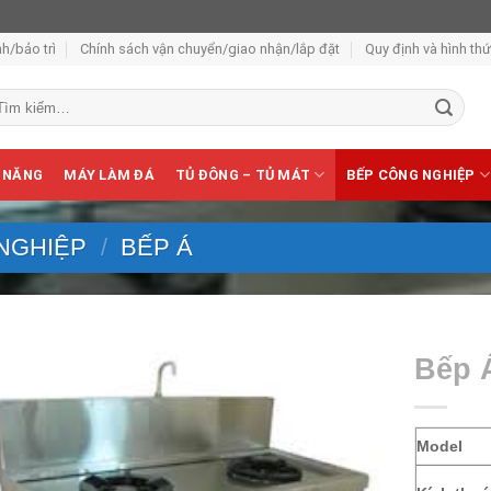
h/bảo trì
Chính sách vận chuyển/giao nhận/lắp đặt
Quy định và hình th
m
ếm:
 NĂNG
MÁY LÀM ĐÁ
TỦ ĐÔNG – TỦ MÁT
BẾP CÔNG NGHIỆP
NGHIỆP
/
BẾP Á
Bếp 
Model