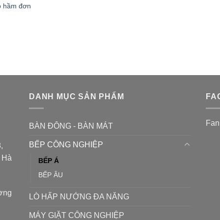
p hầm đơn
DANH MỤC SẢN PHẨM
FA
Fan
BÀN ĐÔNG - BÀN MÁT
BẾP CÔNG NGHIỆP
,
P Hà
BẾP Á
BẾP ÂU
ường
LÒ HẤP NƯỚNG ĐA NĂNG
MÁY GIẶT CÔNG NGHIỆP