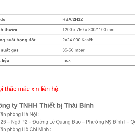
del
HBA/2H12
ch thước
1200 x 750 x 800/1100 mm
ng suất họng đốt
2×24.000 Kcal/h
 suất gas
35-50 mbar
t liệu
Inox
i thắc mắc xin liên hệ:
ng ty TNHH Thiết bị Thái Bình
Văn phòng Hà Nội :
 26 – Ngõ P2 – Đường Lê Quang Đạo – Phường Mỹ Đình I – Q
Văn phòng Hồ Chí Minh :