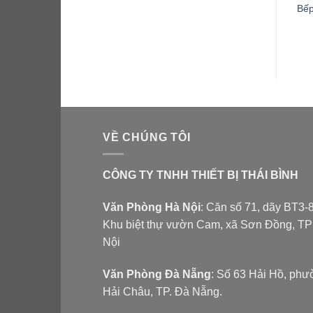
BẾP CHIÊN PHẲNG DÙNG
Bế
GAS OZTI OGG 4090
VỀ CHÚNG TÔI
CÔNG TY TNHH THIẾT BỊ THÁI BÌNH
Văn Phòng Hà Nội
: Căn số 71, dãy BT3-8
Khu biệt thự vườn Cam, xã Sơn Đồng, T
Nội
Văn Phòng Đà Nẵng
: Số 63 Hải Hồ, ph
Hải Châu, TP. Đà Nẵng.