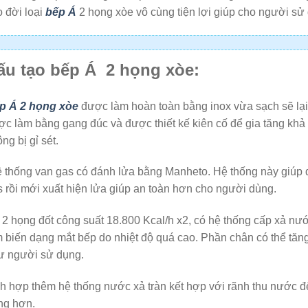
 đời loại
bếp Á
2 họng xòe vô cùng tiện lợi giúp cho người sử 
ấu tạo bếp Á 2 họng xòe:
p Á 2 họng xòe
được làm hoàn toàn bằng inox vừa sạch sẽ lại 
c làm bằng gang đúc và được thiết kế kiên cố để gia tăng khả 
ng bị gỉ sét.
 thống van gas có đánh lửa bằng Manheto. Hệ thống này giúp d
 rồi mới xuất hiện lửa giúp an toàn hơn cho người dùng.
2 họng đốt công suất 18.800 Kcal/h x2, có hệ thống cấp xả nướ
m biến dạng mắt bếp do nhiệt độ quá cao. Phần chân có thể tă
ư người sử dụng.
h hợp thêm hệ thống nước xả tràn kết hợp với rãnh thu nước để
ng hơn.