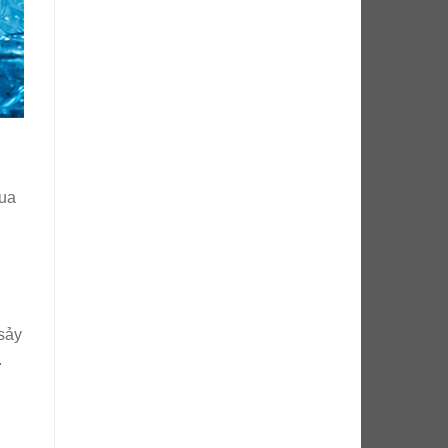
mua
sảy
.