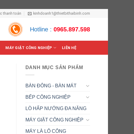
ức thanh toán
kinhdoanh1@thietbithaibinh.com
Hotline :
0965.897.598
MÁY GIẶT CÔNG NGHIỆP
LIÊN HỆ
DANH MỤC SẢN PHẨM
BÀN ĐÔNG - BÀN MÁT
BẾP CÔNG NGHIỆP
LÒ HẤP NƯỚNG ĐA NĂNG
MÁY GIẶT CÔNG NGHIỆP
MÁY LÀ LÔ CÔNG