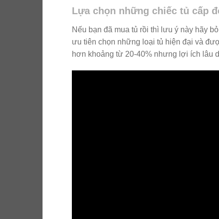
Lựa chọn những chiếc tủ cấp đ
Nếu bạn đã mua tủ rồi thì lưu ý này hãy b
ưu tiên chọn những loại tủ hiện đại và đượ
hơn khoảng từ 20-40% nhưng lợi ích lâu dà