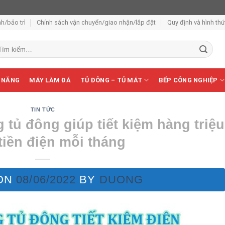
h/bảo trì
Chính sách vận chuyển/giao nhận/lắp đặt
Quy định và hình th
m
ếm:
 NĂNG
MÁY LÀM ĐÁ
TỦ ĐÔNG – TỦ MÁT
BẾP CÔNG NGHIỆP
TIN TỨC
tủ đông giúp tiết kiệm hàng triệu
tiền điện mỗi tháng
ON
08/06/2022
BY
DUONG