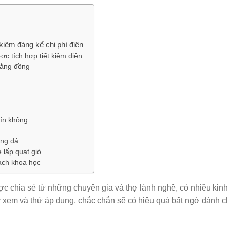
 kiệm đáng kể chi phí điện
c tích hợp tiết kiệm điện
bằng đồng
kín không
óng đá
lấp quạt gió
ách khoa học
c chia sẻ từ những chuyên gia và thợ lành nghề, có nhiều kin
y xem và thử áp dụng, chắc chắn sẽ có hiệu quả bất ngờ dành 