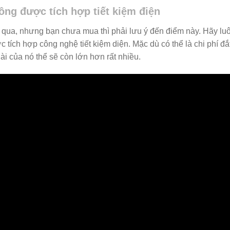
ông được tích hợp tiết kiệm điện
ỏ qua, nhưng bạn chưa mua thì phải lưu ý đến điểm này. Hãy lu
c tích hợp công nghệ tiết kiệm diện. Mặc dù có thể là chi phí đắ
i của nó thể sẽ còn lớn hơn rất nhiều.