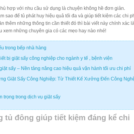
hù hợp với nhu cầu sử dụng là chuyện không hề đơn giản.
sao để tủ phát huy hiệu quả tối đa và giúp tiết kiệm các chi p
 thêm những thông tin cần thiết đó thì bài viết này chính xác l
ểu xem những chuyên gia có các mẹo hay nào nhé!
iếu trong bếp nhà hàng
t bị giặt sấy công nghiệp cho ngành y tế , bệnh viện
giặt sấy – Nền tảng nâng cao hiệu quả vận hành tối ưu chi phí
ng Giặt Sấy Công Nghiệp: Từ Thiết Kế Xưởng Đến Công Ngh
 trọng trong dịch vụ giặt sấy
 tủ đông giúp tiết kiệm đáng kể chi