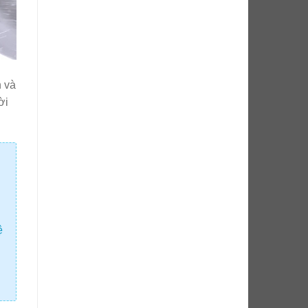
n và
ời
ệ