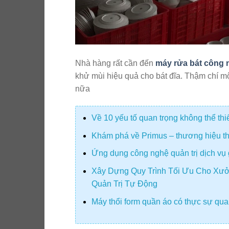
Nhà hàng rất cần đến
máy rửa bát công 
khử mùi hiệu quả cho bát đĩa. Thậm chí m
nữa
Về 10 yếu tố quan trọng không thể th
Khám phá về Primus – thương hiệu thiế
Ứng dụng công nghệ quản trị dịch vụ 
Xây Dựng Quy Trình Tối Ưu Cho Xưở
Quản Trị Tự Động
Máy thổi form quần áo có thực sự quan