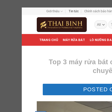
Skip
Giới thiệu
Tin tức
Chính sách bảo hàn
to
Tì
content
ki
TRANG CHỦ
MÁY RỬA BÁT
LÒ NƯỚNG ĐA
Top 3 máy rửa bát
chuyê
POSTED 