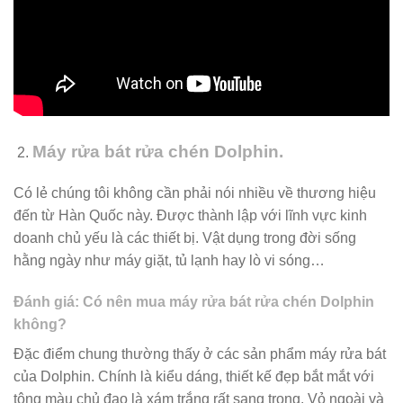
Máy rửa bát rửa chén Dolphin.
​Có lẻ chúng tôi không cần phải nói nhiều về thương hiệu
đến từ Hàn Quốc này. Được thành lập với lĩnh vực kinh
doanh chủ yếu là các thiết bị. Vật dụng trong đời sống
hằng ngày như máy giặt, tủ lạnh hay lò vi sóng…
Đánh giá: Có nên mua máy rửa bát rửa chén Dolphin
không?
Đặc điểm chung thường thấy ở các sản phẩm máy rửa bát
của Dolphin. Chính là kiểu dáng, thiết kế đẹp bắt mắt với
tông màu chủ đạo là xám trắng rất sang trọng. Vỏ ngoài và