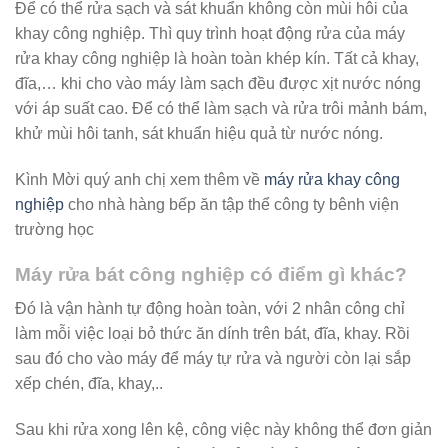
Để có thể rửa sạch và sát khuẩn không còn mùi hôi của
khay công nghiệp. Thì quy trình hoạt động rửa của máy
rửa khay công nghiệp là hoàn toàn khép kín. Tất cả khay,
đĩa,… khi cho vào máy làm sạch đều được xịt nước nóng
với áp suất cao. Để có thể làm sạch và rửa trôi mảnh bám,
khử mùi hôi tanh, sát khuẩn hiệu quả từ nước nóng.
Kình Mời quý anh chị xem thêm về
máy rửa khay công
nghiệp
cho nhà hàng bếp ăn tập thể công ty bênh viện
trường học
Máy rửa bát công nghiệp có điểm gì khác?
Đó là vận hành tự động hoàn toàn, với 2 nhân công chỉ
làm mỗi việc loại bỏ thức ăn dính trên bát, đĩa, khay. Rồi
sau đó cho vào máy để máy tự rửa và người còn lại sắp
xếp chén, đĩa, khay,..
Sau khi rửa xong lên kệ, công việc này không thể đơn giản