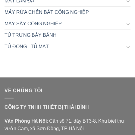
MÁY LÀM ĐÁ
MÁY RỬA CHÉN BÁT CÔNG NGHIỆP
MÁY SẤY CÔNG NGHIỆP
TỦ TRƯNG BÀY BÁNH
TỦ ĐÔNG - TỦ MÁT
VỀ CHÚNG TÔI
CÔNG TY TNHH THIẾT BỊ THÁI BÌNH
Văn Phòng Hà Nội
: Căn số 71, dãy BT3-8, Khu biệt thự
vườn Cam, xã Sơn Đồng, TP Hà Nội