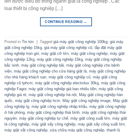
lên được điều đó trong ngành giặt là công nghiệp . Các
loại thiết bị công nghiệp […]
CONTINUE READING
→
Posted in
Tin tức
|
Tagged
giá máy giặt công nghiệp 100kg
,
giá máy
giặt công nghiệp 15kg
,
giá máy giặt công nghiệp cũ
,
lắp đặt máy giặt
công nghiệp trọn gói
,
máy giặt cỡ lớn
,
máy giặt công nghiệp
,
máy giặt
công nghiệp 12kg
,
máy giặt công nghiệp 15kg
,
máy giặt công nghiệp
bắc ninh
,
máy giặt công nghiệp bãi
,
máy giặt công nghiệp cho bệnh
viện
,
máy giặt công nghiệp cho cửa hàng giặt là
,
máy giặt công nghiệp
cho nhà hàng khách sạn
,
máy giặt công nghiệp cũ
,
máy giặt công
nghiệp cũ tphcm
,
máy giặt công nghiệp electrolux 30kg
,
máy giặt công
nghiệp Fagor
,
máy giặt công nghiệp giá bao nhiêu tiền
,
máy giặt công
nghiệp giá rẻ
,
máy giặt công nghiệp hà nội
,
Máy giặt công nghiệp hàn
quốc
,
máy giặt công nghiệp hcm
,
Máy giặt công nghiệp image
,
Máy giặt
công nghiệp lg
,
máy giặt công nghiệp nhập khẩu
,
máy giặt công nghiệp
ở hải phòng
,
máy giặt công nghiệp thái bình
,
máy giặt công nghiệp thái
nguyên
,
máy giặt công nghiệp tự chế
,
máy giặt công suất lớn
,
máy giặt
là công nghiệp
,
máy giặt sấy công nghiệp
,
máy giặt sấy công suất lớn
,
máy giặt vắt công nghiệp
,
sửa chữa máy giặt công nghiệp
,
thanh lý