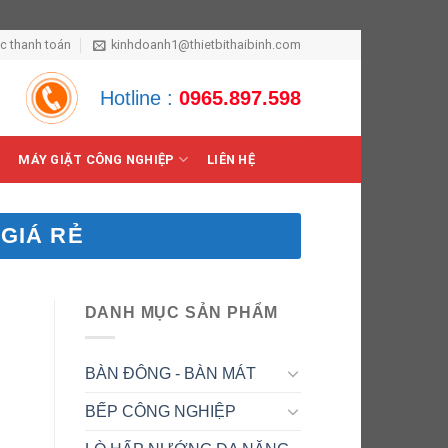
ức thanh toán
kinhdoanh1@thietbithaibinh.com
Hotline :
0965.897.598
MÁY GIẶT CÔNG NGHIỆP
LIÊN HỆ
GIÁ RẺ
DANH MỤC SẢN PHẨM
BÀN ĐÔNG - BÀN MÁT
BẾP CÔNG NGHIỆP