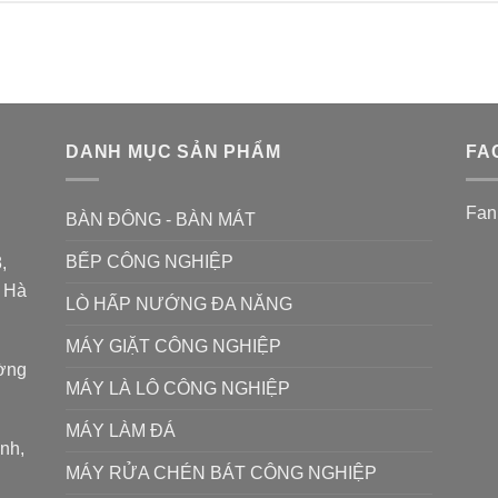
DANH MỤC SẢN PHẨM
FA
Fan
BÀN ĐÔNG - BÀN MÁT
BẾP CÔNG NGHIỆP
,
P Hà
LÒ HẤP NƯỚNG ĐA NĂNG
MÁY GIẶT CÔNG NGHIỆP
ường
MÁY LÀ LÔ CÔNG NGHIỆP
MÁY LÀM ĐÁ
ình,
MÁY RỬA CHÉN BÁT CÔNG NGHIỆP