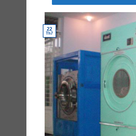
22
Th7