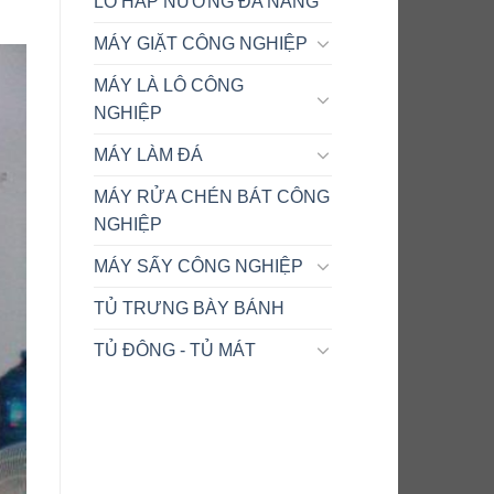
LÒ HẤP NƯỚNG ĐA NĂNG
MÁY GIẶT CÔNG NGHIỆP
MÁY LÀ LÔ CÔNG
NGHIỆP
MÁY LÀM ĐÁ
MÁY RỬA CHÉN BÁT CÔNG
NGHIỆP
MÁY SẤY CÔNG NGHIỆP
TỦ TRƯNG BÀY BÁNH
TỦ ĐÔNG - TỦ MÁT