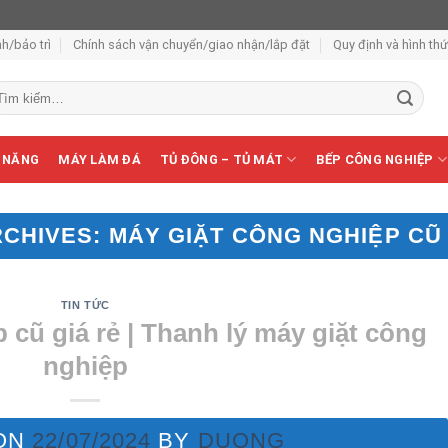
h/bảo trì
Chính sách vận chuyển/giao nhận/lắp đặt
Quy định và hình th
m
ếm:
 NĂNG
MÁY LÀM ĐÁ
TỦ ĐÔNG – TỦ MÁT
BẾP CÔNG NGHIỆP
RCHIVES:
MÁY GIẶT CÔNG NGHIỆP CŨ 
TIN TỨC
 cũ giá rẻ | Thanh lý máy giặt công
nghiệp
ON
22/07/2024
BY
DUONG