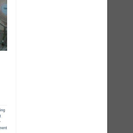
ông
t
ý
ment