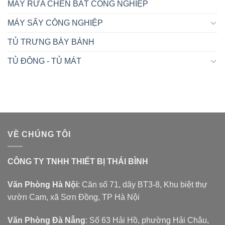
MÁY RỬA CHÉN BÁT CÔNG NGHIỆP
MÁY SẤY CÔNG NGHIỆP
TỦ TRƯNG BÀY BÁNH
TỦ ĐÔNG - TỦ MÁT
VỀ CHÚNG TÔI
CÔNG TY TNHH THIẾT BỊ THÁI BÌNH
Văn Phòng Hà Nội
: Căn số 71, dãy BT3-8, Khu biệt thự
vườn Cam, xã Sơn Đồng, TP Hà Nội
Văn Phòng Đà Nẵng
: Số 63 Hải Hồ, phường Hải Châu,