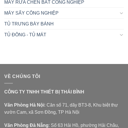
MÁY RỬA CHÉN BÁT CÔNG NGHIỆP
MÁY SẤY CÔNG NGHIỆP
TỦ TRƯNG BÀY BÁNH
TỦ ĐÔNG - TỦ MÁT
VỀ CHÚNG TÔI
CÔNG TY TNHH THIẾT BỊ THÁI BÌNH
Văn Phòng Hà Nội
: Căn số 71, dãy BT3-8, Khu biệt thự
vườn Cam, xã Sơn Đồng, TP Hà Nội
Văn Phòng Đà Nẵng
: Số 63 Hải Hồ, phường Hải Châu,