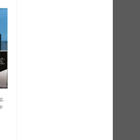
g,
ấp