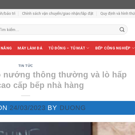
h/bảo trì
Chính sách vận chuyển/giao nhận/lắp đặt
Quy định và hình th
m
ếm:
 NĂNG
MÁY LÀM ĐÁ
TỦ ĐÔNG – TỦ MÁT
BẾP CÔNG NGHIỆP
TIN TỨC
lò nướng thông thường và lò hấp
ao cấp bếp nhà hàng
ON
24/03/2023
BY
DUONG