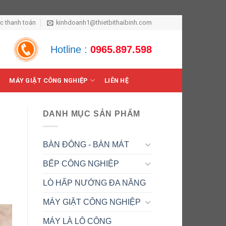
ức thanh toán
kinhdoanh1@thietbithaibinh.com
Hotline :
0965.897.598
MÁY GIẶT CÔNG NGHIỆP
LIÊN HỆ
DANH MỤC SẢN PHẨM
BÀN ĐÔNG - BÀN MÁT
BẾP CÔNG NGHIỆP
LÒ HẤP NƯỚNG ĐA NĂNG
MÁY GIẶT CÔNG NGHIỆP
MÁY LÀ LÔ CÔNG