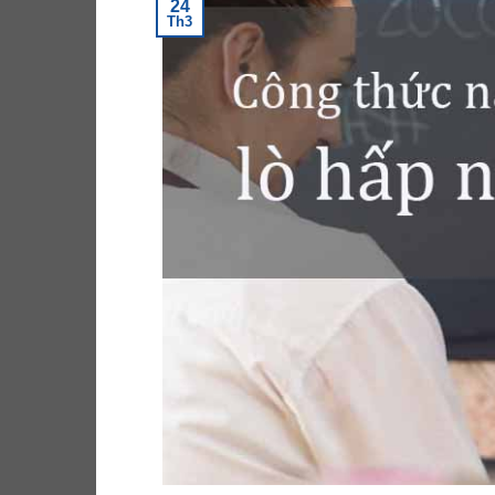
24
Th3