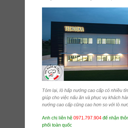
Tóm lại, lò hấp nướng cao cấp có nhiều tí
giúp cho việc nấu ăn và phục vụ khách hàn
nướng cao cấp cũng cao hơn so với lò nư
Anh chị liên hệ
0971.797.904
để nhận thôn
phối toàn quốc