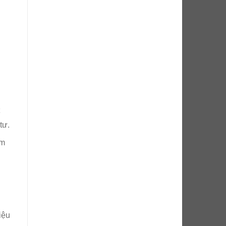
̉
tư.
ảm
iệu