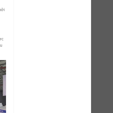
bởi
ợc
ữu