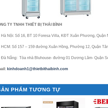
NG TY TNHH THIẾT BỊ THÁI BÌNH
 Hà Nội: Số 16, BT 10 Foresa Villa, KĐT Xuân Phương, Quận
 HCM: Số 157 – 159 đường Xuân Hồng, Phường 12, Quận Tân 
 Đà Nẵng: Tòa nhà Bluhouse- đường 01 Dương Lâm- Quận Sơ
ail:
kinhdoanh1@thietbithaibinh.com
SẢN PHẨM TƯƠNG TỰ