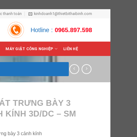
ức thanh toán
kinhdoanh1@thietbithaibinh.com
Hotline :
0965.897.598
MÁY GIẶT CÔNG NGHIỆP
LIÊN HỆ
ÁT TRƯNG BÀY 3
 KÍNH 3D/DC – SM
ưng bày 3 cánh kính