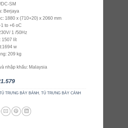
D/DC-SM
: Berjaya
c: 1880 x (710+20) x 2060 mm
+1 to +6 oC
230V/ 1 /50Hz
 1507 lít
t:1694 w
ng: 209 kg
và nhập khẩu: Malaysia
21.579
TỦ TRƯNG BÀY BÁNH
,
TỦ TRƯNG BÀY CÁNH