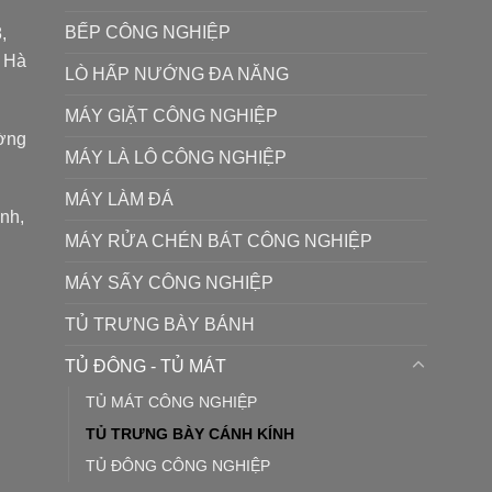
BẾP CÔNG NGHIỆP
,
P Hà
LÒ HẤP NƯỚNG ĐA NĂNG
MÁY GIẶT CÔNG NGHIỆP
ường
MÁY LÀ LÔ CÔNG NGHIỆP
MÁY LÀM ĐÁ
ình,
MÁY RỬA CHÉN BÁT CÔNG NGHIỆP
MÁY SẤY CÔNG NGHIỆP
TỦ TRƯNG BÀY BÁNH
TỦ ĐÔNG - TỦ MÁT
TỦ MÁT CÔNG NGHIỆP
TỦ TRƯNG BÀY CÁNH KÍNH
TỦ ĐÔNG CÔNG NGHIỆP