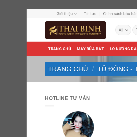
Skip
Giới thiệu
Tin tức
Chính sách bảo hàn
to
Tì
content
ki
TRANG CHỦ
MÁY RỬA BÁT
LÒ NƯỚNG ĐA
TRANG CHỦ
/
TỦ ĐÔNG - 
HOTLINE TƯ VẤN