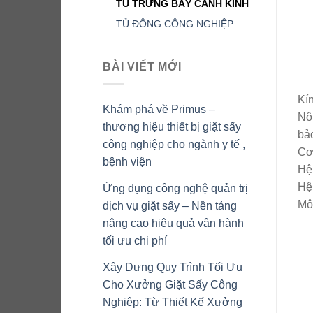
TỦ TRƯNG BÀY CÁNH KÍNH
TỦ ĐÔNG CÔNG NGHIỆP
BÀI VIẾT MỚI
Kín
Khám phá về Primus –
Nộ
thương hiệu thiết bị giặt sấy
bảo
công nghiệp cho ngành y tế ,
Cơ 
bệnh viện
Hệ 
Hệ
Ứng dụng công nghệ quản trị
Mô
dịch vụ giặt sấy – Nền tảng
nâng cao hiệu quả vận hành
tối ưu chi phí
Xây Dựng Quy Trình Tối Ưu
Cho Xưởng Giặt Sấy Công
Nghiệp: Từ Thiết Kế Xưởng