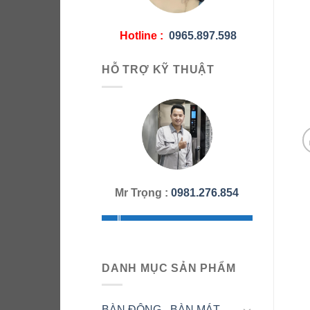
Hotline :
0965.897.598
HỖ TRỢ KỸ THUẬT
Mr Trọng :
0981.276.854
DANH MỤC SẢN PHẨM
BÀN ĐÔNG - BÀN MÁT