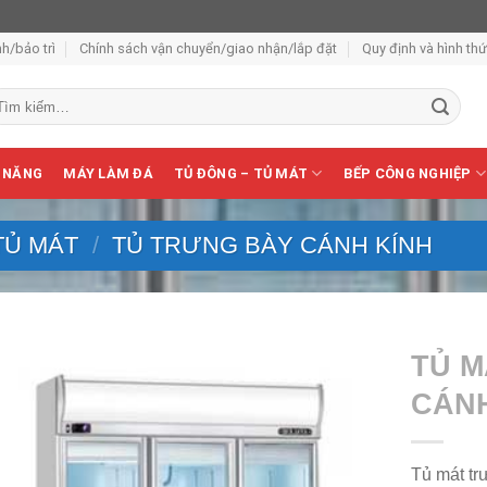
h/bảo trì
Chính sách vận chuyển/giao nhận/lắp đặt
Quy định và hình th
m
ếm:
 NĂNG
MÁY LÀM ĐÁ
TỦ ĐÔNG – TỦ MÁT
BẾP CÔNG NGHIỆP
TỦ MÁT
/
TỦ TRƯNG BÀY CÁNH KÍNH
TỦ M
CÁNH
Tủ mát tr