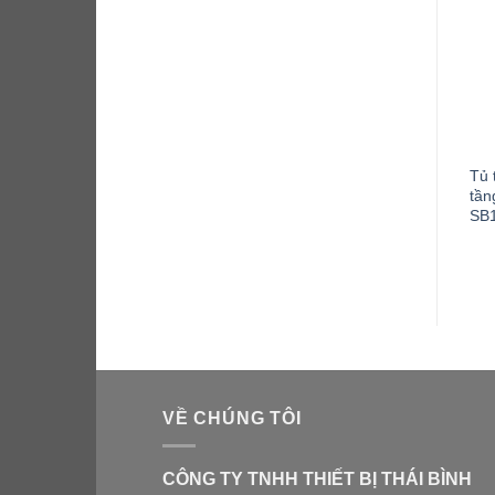
Tủ 
tần
TỦ MÁT TRƯNG BÀY 2
TỦ TRƯNG BÀY 1 CÁNH
SB
CÁNH KÍNH 2D/DC-SM
KÍNH 1D/DC-SM
VỀ CHÚNG TÔI
CÔNG TY TNHH THIẾT BỊ THÁI BÌNH