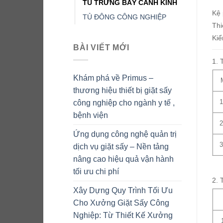
TỦ TRƯNG BÀY CÁNH KÍNH
Kệ 
TỦ ĐÔNG CÔNG NGHIỆP
Thi
Kiể
BÀI VIẾT MỚI
1. 
Khám phá về Primus –
thương hiệu thiết bị giặt sấy
công nghiệp cho ngành y tế ,
bệnh viện
Ứng dụng công nghệ quản trị
dịch vụ giặt sấy – Nền tảng
nâng cao hiệu quả vận hành
tối ưu chi phí
2. 
Xây Dựng Quy Trình Tối Ưu
Cho Xưởng Giặt Sấy Công
Nghiệp: Từ Thiết Kế Xưởng