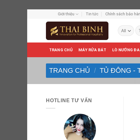
Skip
Giới thiệu
Tin tức
Chính sách bảo hàn
to
Tì
content
ki
TRANG CHỦ
MÁY RỬA BÁT
LÒ NƯỚNG ĐA
TRANG CHỦ
/
TỦ ĐÔNG - 
HOTLINE TƯ VẤN