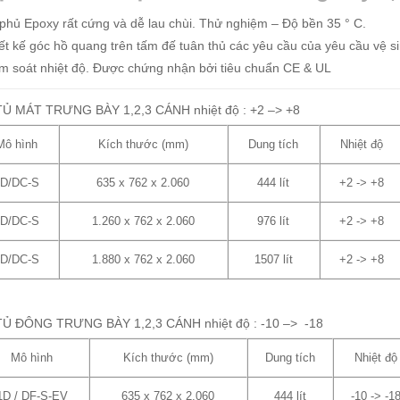
phủ Epoxy rất cứng và dễ lau chùi. Thử nghiệm – Độ bền 35 ° C.
ết kế góc hồ quang trên tấm đế tuân thủ các yêu cầu của yêu cầu vệ si
m soát nhiệt độ. Được chứng nhận bởi tiêu chuẩn CE & UL
TỦ MÁT TRƯNG BÀY 1,2,3 CÁNH nhiệt độ : +2 –> +8
Mô hình
Kích thước (mm)
Dung tích
Nhiệt độ
1D/DC-S
635 x 762 x 2.060
444 lít
+2 -> +8
2D/DC-S
1.260 x 762 x 2.060
976 lít
+2 -> +8
3D/DC-S
1.880 x 762 x 2.060
1507 lít
+2 -> +8
TỦ ĐÔNG TRƯNG BÀY 1,2,3 CÁNH nhiệt độ : -10 –> -18
Mô hình
Kích thước (mm)
Dung tích
Nhiệt độ
1D / DF-S-EV
635 x 762 x 2.060
444 lít
-10 -> -1