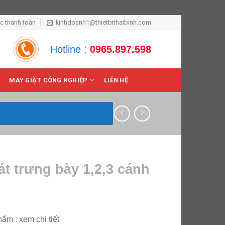
ức thanh toán
kinhdoanh1@thietbithaibinh.com
Hotline :
0965.897.598
MÁY GIẶT CÔNG NGHIỆP
LIÊN HỆ
t trưng bày 1,2,3 cánh
ẩm : xem chi tiết