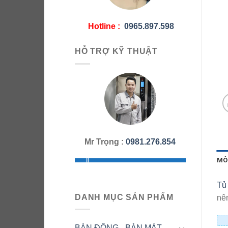
Hotline :
0965.897.598
HỖ TRỢ KỸ THUẬT
Mr Trọng :
0981.276.854
MÔ
Tủ 
DANH MỤC SẢN PHẨM
nên
BÀN ĐÔNG - BÀN MÁT