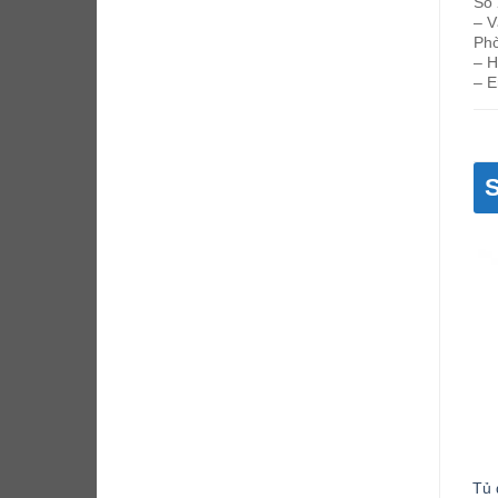
Số 
– V
Phò
– H
– E
Tủ đông 4 cánh Berjaya BS
Tủ đông công nghiệp 2
Tủ 