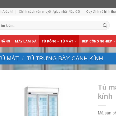
h/bảo trì
Chính sách vận chuyển/giao nhận/lắp đặt
Quy định và hình th
m
ếm:
 NĂNG
MÁY LÀM ĐÁ
TỦ ĐÔNG – TỦ MÁT
BẾP CÔNG NGHIỆP
TỦ MÁT
/
TỦ TRƯNG BÀY CÁNH KÍNH
Tủ má
kính
Mã sản ph