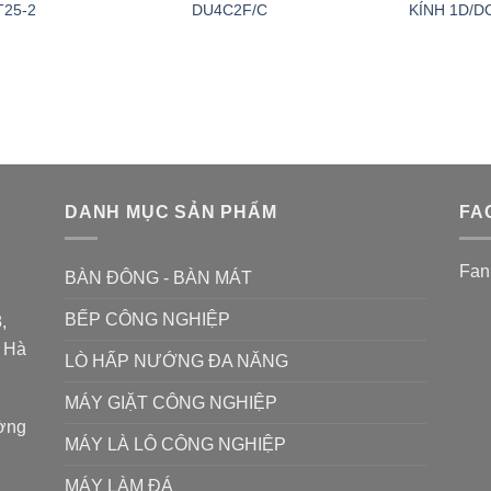
T25-2
DU4C2F/C
KÍNH 1D/D
DANH MỤC SẢN PHẨM
FA
Fan
BÀN ĐÔNG - BÀN MÁT
BẾP CÔNG NGHIỆP
,
P Hà
LÒ HẤP NƯỚNG ĐA NĂNG
MÁY GIẶT CÔNG NGHIỆP
ường
MÁY LÀ LÔ CÔNG NGHIỆP
MÁY LÀM ĐÁ