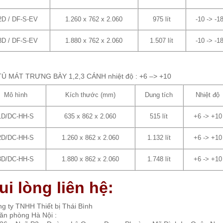
2D / DF-S-EV
1.260 x 762 x 2.060
975 lít
-10 -> -1
3D / DF-S-EV
1.880 x 762 x 2.060
1.507 lít
-10 -> -1
TỦ MÁT TRƯNG BÀY 1,2,3 CÁNH nhiệt độ : +6 –> +10
Mô hình
Kích thước (mm)
Dung tích
Nhiệt độ
1D/DC-HH-S
635 x 862 x 2.060
515 lít
+6 -> +10
2D/DC-HH-S
1.260 x 862 x 2.060
1.132 lít
+6 -> +10
3D/DC-HH-S
1.880 x 862 x 2.060
1.748 lít
+6 -> +10
ui lòng liên hệ:
g ty TNHH Thiết bị Thái Bình
ăn phòng Hà Nội :