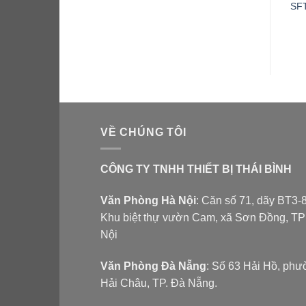
4DUF/C
cánh kính Berjaya 2D/DF-
SF
SM-EV
VỀ CHÚNG TÔI
CÔNG TY TNHH THIẾT BỊ THÁI BÌNH
Văn Phòng Hà Nội
: Căn số 71, dãy BT3-8
Khu biệt thự vườn Cam, xã Sơn Đồng, T
Nội
Văn Phòng Đà Nẵng
: Số 63 Hải Hồ, ph
Hải Châu, TP. Đà Nẵng.