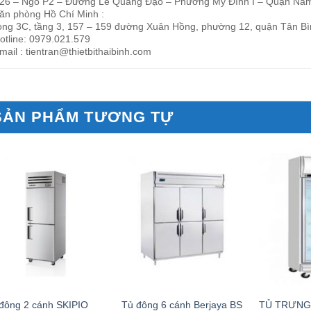
26 – Ngõ P2 – Đường Lê Quang Đạo – Phường Mỹ Đình I – Quận Nam
ăn phòng Hồ Chí Minh :
ng 3C, tầng 3, 157 – 159 đường Xuân Hồng, phường 12, quận Tân Bì
otline: 0979.021.579
mail : tientran@thietbithaibinh.com
SẢN PHẨM TƯƠNG TỰ
đông 2 cánh SKIPIO
Tủ đông 6 cánh Berjaya BS
TỦ TRƯNG