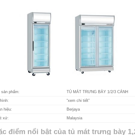
 sản phẩm:
TỦ MÁT TRƯNG BÀY 1/2/3 CÁNH
hình:
“xem chi tiết”
n hiệu:
Berjaya
t xứ:
Malaysia
ặc điểm nổi bật của tủ mát trưng bày 1,