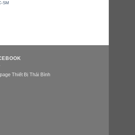
C-SM
CEBOOK
page Thiết Bị Thái Bình