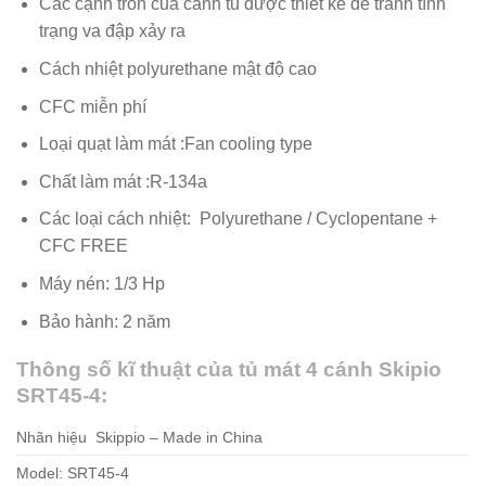
Các cạnh tròn của cánh tủ được thiết kế để tránh tình
trạng va đập xảy ra
Cách nhiệt polyurethane mật độ cao
CFC miễn phí
Loại quạt làm mát :Fan cooling type
Chất làm mát :R-134a
Các loại cách nhiệt:
Polyurethane / Cyclopentane +
CFC FREE
Máy nén: 1/3 Hp
Bảo hành: 2 năm
Thông số kĩ thuật của tủ mát 4 cánh Skipio
SRT45-4:
Nhãn hiệu Skippio – Made in China
Model: SRT45-4