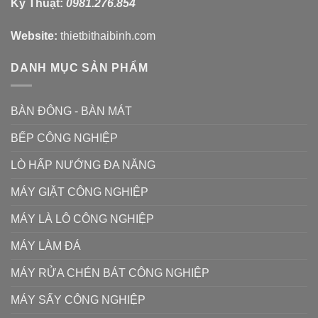
Kỹ Thuật:
0981.276.854
Website:
thietbithaibinh.com
DANH MỤC SẢN PHẨM
BÀN ĐÔNG - BÀN MÁT
BẾP CÔNG NGHIỆP
LÒ HẤP NƯỚNG ĐA NĂNG
MÁY GIẶT CÔNG NGHIỆP
MÁY LÀ LÔ CÔNG NGHIỆP
MÁY LÀM ĐÁ
MÁY RỬA CHÉN BÁT CÔNG NGHIỆP
MÁY SẤY CÔNG NGHIỆP