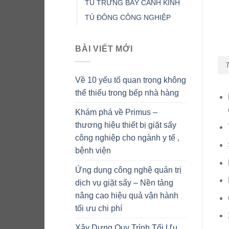
TỦ TRƯNG BÀY CÁNH KÍNH
TỦ ĐÔNG CÔNG NGHIỆP
BÀI VIẾT MỚI
T
Về 10 yếu tố quan trọng không
thể thiếu trong bếp nhà hàng
Khám phá về Primus –
thương hiệu thiết bị giặt sấy
công nghiệp cho ngành y tế ,
bệnh viện
Ứng dụng công nghệ quản trị
dịch vụ giặt sấy – Nền tảng
nâng cao hiệu quả vận hành
tối ưu chi phí
Xây Dựng Quy Trình Tối Ưu