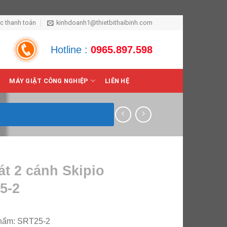
ức thanh toán
kinhdoanh1@thietbithaibinh.com
Hotline :
0965.897.598
MÁY GIẶT CÔNG NGHIỆP
LIÊN HỆ
t 2 cánh Skipio
5-2
hẩm: SRT25-2