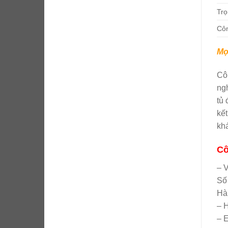
Trọ
Côn
Mọi
Côn
ngh
tủ
kết
kh
Cô
– 
Số
Hà
– 
– 