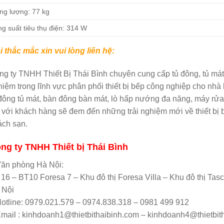
ng lượng: 77 kg
g suất tiêu thụ điện: 314 W
 thắc mắc xin vui lòng liên hệ:
g ty TNHH Thiết Bị Thái Bình chuyên cung cấp tủ đông, tủ mát
iệm trong lĩnh vực phân phối thiết bị bếp công nghiệp cho nhà
 đông tủ mát, bàn đông bàn mát, lò hấp nướng đa năng, máy rử
 với khách hàng sẽ đem đến những trải nghiệm mới về thiết bị
ách sạn.
ng ty TNHH Thiết bị Thái Bình
Văn phòng Hà Nội:
 16 – BT10 Foresa 7 – Khu đô thị Foresa Villa – Khu đô thị 
 Nội
Hotline: 0979.021.579 – 0974.838.318 – 0981 499 912
Email : kinhdoanh1@thietbithaibinh.com – kinhdoanh4@thietbit