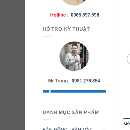
Hotline :
0965.897.598
HỖ TRỢ KỸ THUẬT
Mr Trọng :
0981.276.854
DANH MỤC SẢN PHẨM
MÔ
BÀN ĐÔNG - BÀN MÁT