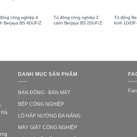
đông công nghiệp 4
Tủ đông công nghiệp 2
Tủ đông Be
h Berjaya BS 4DUF/Z
cánh Berjaya BS 2DUF/Z
kính 1D/DF
DANH MỤC SẢN PHẨM
FA
Fan
BÀN ĐÔNG - BÀN MÁT
BẾP CÔNG NGHIỆP
,
P Hà
LÒ HẤP NƯỚNG ĐA NĂNG
MÁY GIẶT CÔNG NGHIỆP
ường