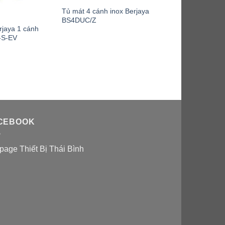
Tủ mát 4 cánh inox Berjaya
BS4DUC/Z
rjaya 1 cánh
-S-EV
CEBOOK
page Thiết Bị Thái Bình