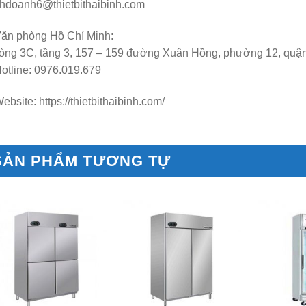
nhdoanh6@thietbithaibinh.com
Văn phòng Hồ Chí Minh:
òng 3C, tầng 3, 157 – 159 đường Xuân Hồng, phường 12, quậ
otline: 0976.019.679
ebsite: https://thietbithaibinh.com/
SẢN PHẨM TƯƠNG TỰ