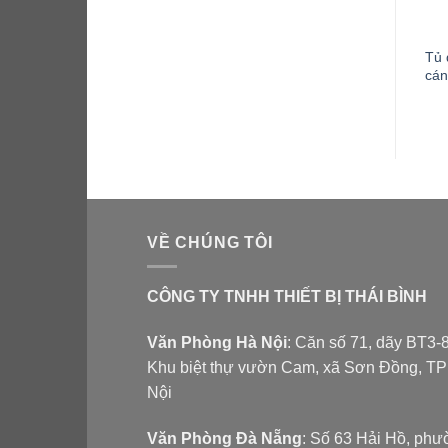
f
Tủ đông 2 cánh SKIPIO
Tủ cấp đông 2 cánh Skipio
Tủ 
SFT25-2
SFT 45-2
cán
VỀ CHÚNG TÔI
CÔNG TY TNHH THIẾT BỊ THÁI BÌNH
Văn Phòng Hà Nội
: Căn số 71, dãy BT3-8
Khu biệt thự vườn Cam, xã Sơn Đồng, T
Nội
Văn Phòng Đà Nẵng
: Số 63 Hải Hồ, ph