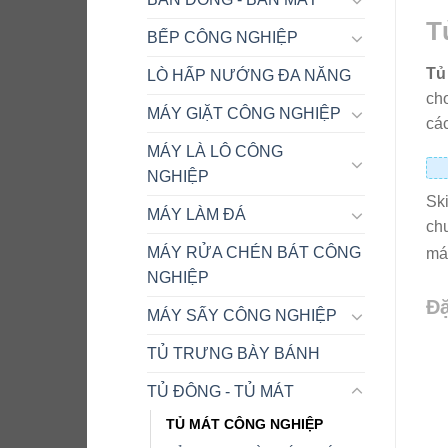
T
BẾP CÔNG NGHIỆP
Tủ
LÒ HẤP NƯỚNG ĐA NĂNG
cho
MÁY GIẶT CÔNG NGHIỆP
cá
MÁY LÀ LÔ CÔNG
NGHIỆP
Ski
MÁY LÀM ĐÁ
chu
MÁY RỬA CHÉN BÁT CÔNG
máy
NGHIỆP
Đặ
MÁY SẤY CÔNG NGHIỆP
TỦ TRƯNG BÀY BÁNH
TỦ ĐÔNG - TỦ MÁT
TỦ MÁT CÔNG NGHIỆP