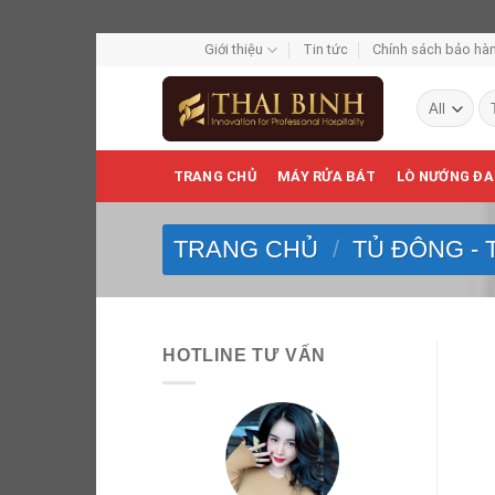
Skip
Giới thiệu
Tin tức
Chính sách bảo hàn
to
Tì
content
ki
TRANG CHỦ
MÁY RỬA BÁT
LÒ NƯỚNG ĐA
TRANG CHỦ
/
TỦ ĐÔNG - 
HOTLINE TƯ VẤN