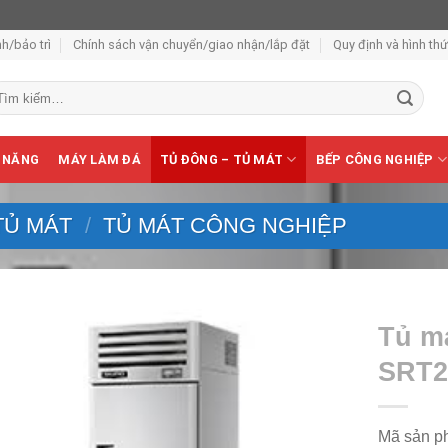
h/bảo trì
Chính sách vận chuyển/giao nhận/lắp đặt
Quy định và hình th
m
ếm:
 NĂNG
MÁY LÀM ĐÁ
TỦ ĐÔNG – TỦ MÁT
BẾP CÔNG NGHIỆP
TỦ MÁT
/
TỦ MÁT CÔNG NGHIỆP
Tủ má
SRT2
Mã sản p