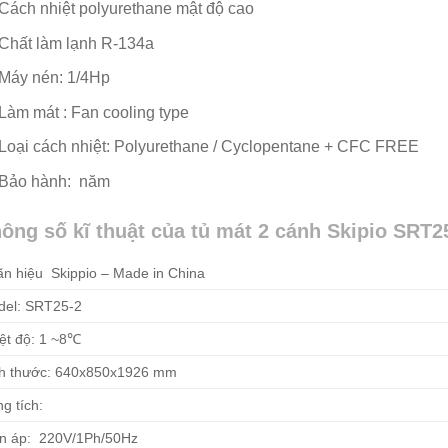
Cách nhiệt polyurethane mật độ cao
Chất làm lạnh R-134a
Máy nén: 1/4Hp
Làm mát : Fan cooling type
Loại cách nhiệt: Polyurethane / Cyclopentane + CFC FREE
Bảo hành: năm
ông số kĩ thuật của tủ mát 2 cánh Skipio SRT2
n hiệu Skippio – Made in China
el: SRT25-2
ệt độ: 1 ~8℃
h thước: 640x850x1926 mm
g tích:
n áp: 220V/1Ph/50Hz