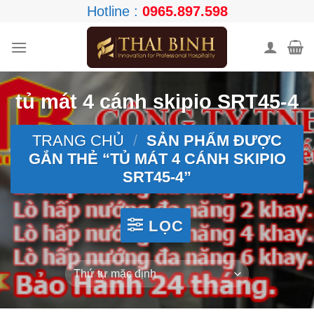
Skip
Hotline :
0965.897.598
to
content
tủ mát 4 cánh skipio SRT45-4
TRANG CHỦ
/
SẢN PHẨM ĐƯỢC
GẮN THẺ “TỦ MÁT 4 CÁNH SKIPIO
SRT45-4”
LỌC