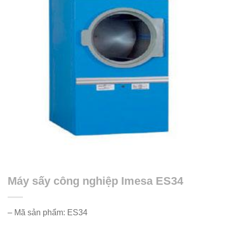
Máy sấy công nghiệp Imesa ES34
– Mã sản phẩm: ES34