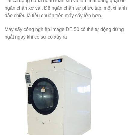
Tất cả động cơ là hoàn toàn kín và làm mát bằng quạt để
ngăn chặn xơ vải. Để ngăn chặn sự phức tạp, một xi lanh
đảo chiều là tiêu chuẩn trên máy sấy lớn hơn.
Máy sấy công nghiệp Image DE 50 có thể tự động dừng
ngắt ngay khi có sự cố xảy ra