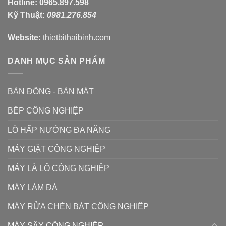
Hotline:
0965.897.598
Kỹ Thuật:
0981.276.854
Website:
thietbithaibinh.com
DANH MỤC SẢN PHẨM
BÀN ĐÔNG - BÀN MÁT
BẾP CÔNG NGHIỆP
LÒ HẤP NƯỚNG ĐA NĂNG
MÁY GIẶT CÔNG NGHIỆP
MÁY LÀ LÔ CÔNG NGHIỆP
MÁY LÀM ĐÁ
MÁY RỬA CHÉN BÁT CÔNG NGHIỆP
MÁY SẤY CÔNG NGHIỆP