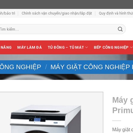
h/bảo trì
Chính sách vận chuyển/giao nhận/lắp đặt
Quy định và hình th
m
ếm:
 NĂNG
MÁY LÀM ĐÁ
TỦ ĐÔNG – TỦ MÁT
BẾP CÔNG NGHIỆP
CÔNG NGHIỆP
/
MÁY GIẶT CÔNG NGHIỆP
Máy 
Prim
Máy giặt