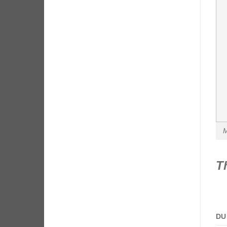
M
T
DU