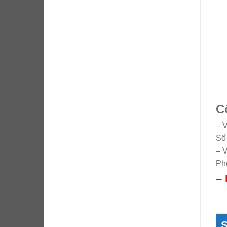
C
– 
Số
– 
Ph
– 