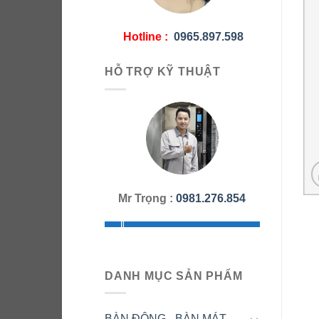
Hotline :
0965.897.598
HỖ TRỢ KỸ THUẬT
Mr Trọng :
0981.276.854
DANH MỤC SẢN PHẨM
BÀN ĐÔNG - BÀN MÁT