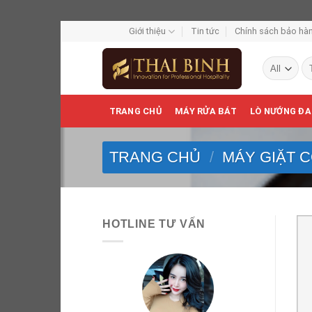
Skip
Giới thiệu
Tin tức
Chính sách bảo hàn
to
Tì
content
ki
TRANG CHỦ
MÁY RỬA BÁT
LÒ NƯỚNG ĐA
TRANG CHỦ
/
MÁY GIẶT 
HOTLINE TƯ VẤN