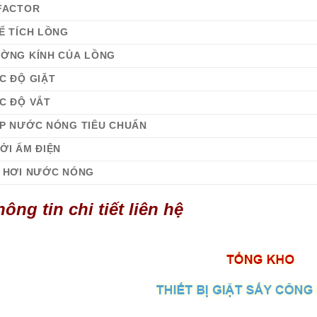
FACTOR
Ể TÍCH LỒNG
ỜNG KÍNH CỦA LỒNG
C ĐỘ GIẶT
C ĐỘ VẮT
P NƯỚC NÓNG TIÊU CHUẨN
ỞI ẤM ĐIỆN
 HƠI NƯỚC NÓNG
ông tin chi tiết liên hệ