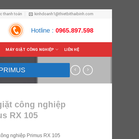
ức thanh toán
kinhdoanh1@thietbithaibinh.com
Hotline :
0965.897.598
MÁY GIẶT CÔNG NGHIỆP
LIÊN HỆ
 PRIMUS
giặt công nghiệp
us RX 105
 công nghiệp Primus RX 105