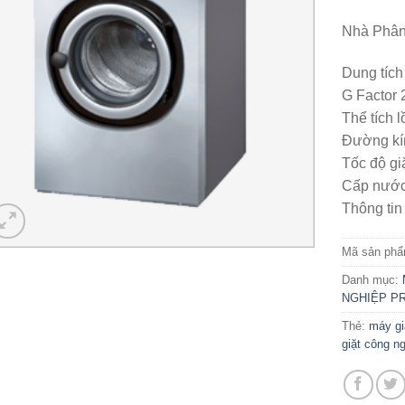
Nhà Phân 
Dung tích
G Factor 
Thể tích l
Đường kí
Tốc độ gi
Cấp nước 
Thông tin 
Mã sản ph
Danh mục:
NGHIỆP P
Thẻ:
máy gi
giặt công n