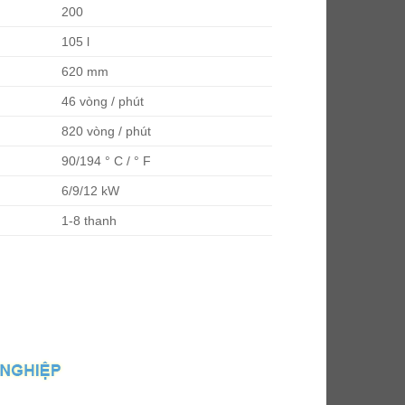
200
105 l
620 mm
46 vòng / phút
820 vòng / phút
90/194 ° C / ° F
6/9/12 kW
1-8 thanh