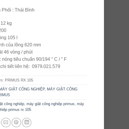
Phối : Thái Bình
 12 kg
200
ồng 105 l
nh của lồng 620 mm
ặt 46 vòng / phút
nóng tiêu chuẩn 90/194 ° C / ° F
chi tiết liên hệ: 0979.021.579
ẩm:
PRIMUS RX 105
MÁY GIẶT CÔNG NGHIỆP
,
MÁY GIẶT CÔNG
RIMUS
ặt công nghiệp
,
máy giặt công nghiệp primus
,
máy
ghiệp primus rx 105