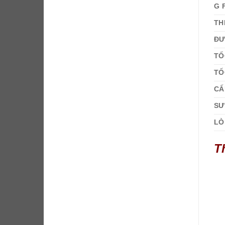
G 
TH
ĐƯ
TỐ
TỐ
CẤ
SƯ
LÒ
Th