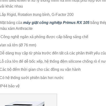
Trình điều khiển vi xử lý thông minh và linh hoạt phù hợp với n
vải khác nhau
Lắp Rigid, Rotation trung bình, G-Factor 200
Mặt bảng của
máy giặt công nghiệp Primus RX 105
bằng thép
màu xám Anthracite
Công nghệ ngăn xà phòng được cấp bằng sáng chế
Van xả lớn (Ø 76 mm)
Dễ dàng truy cập từ phía trước đến tất cả các phần thiết yếu c
Lỗ cửa lớn để dễ bốc xếp, hệ thống đệm silicone chống rò rỉ n
Các bộ đếm thời gian cho các đồng xu vận hành
Có hệ thống sưởi phiên bản hơi nước
IP44 bảo vệ