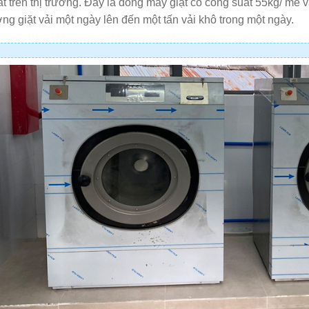
t trên thị trường. Đây là dòng máy giặt có công suất 55kg/ mẻ 
ng giặt vải một ngày lên đến một tấn vải khô trong một ngày.