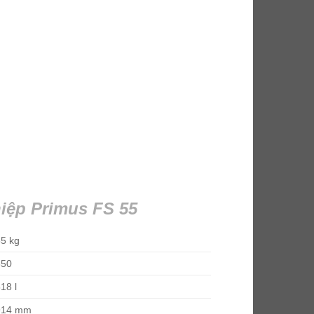
hiệp Primus FS 55
5 kg
350
18 l
914 mm