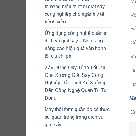
Má
thương hiệu thiết bị giặt sấy
công nghiệp cho ngành y tế ,
Vỏ
bệnh viện
Bộ 
Ứng dụng công nghệ quản trị
dịch vụ giặt sấy – Nền tảng
Cửa
nâng cao hiệu quả vận hành
tối ưu chi phí
Va
Xây Dựng Quy Trình Tối Ưu
Dễ
Cho Xưởng Giặt Sấy Công
Nghiệp: Từ Thiết Kế Xưởng
Dẫ
Đến Công Nghệ Quản Trị Tự
Động
Má
Máy thổi form quần áo có thực
Côn
sự quan trọng trong dịch vụ
giặt sấy