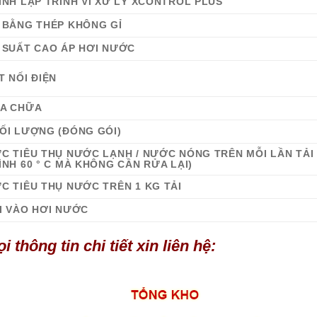
ÌNH LẬP TRÌNH VI XỬ LÝ XCONTROL PLUS
 BẰNG THÉP KHÔNG GỈ
 SUẤT CAO ÁP HƠI NƯỚC
T NỐI ĐIỆN
A CHỮA
ỐI LƯỢNG (ĐÓNG GÓI)
C TIÊU THỤ NƯỚC LẠNH / NƯỚC NÓNG TRÊN MỖI LẦN TẢ
ÌNH 60 ° C MÀ KHÔNG CẦN RỬA LẠI)
C TIÊU THỤ NƯỚC TRÊN 1 KG TẢI
I VÀO HƠI NƯỚC
i thông tin chi tiết xin liên hệ: