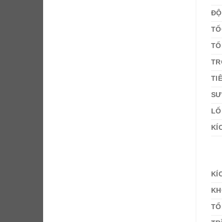
ĐỘ
TỐ
TỐ
TR
TI
SƯ
LỐ
KÍ
KÍ
KH
TỔ