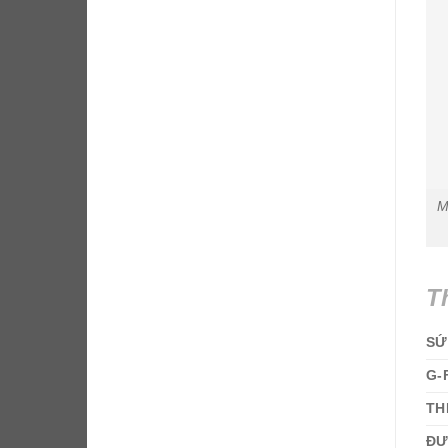
M
T
SỨ
G-
TH
ĐƯ