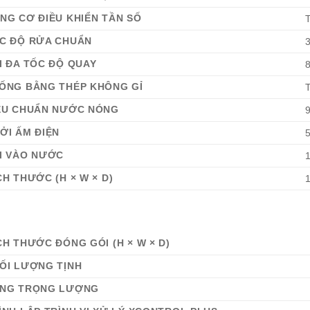
NG CƠ ĐIỀU KHIỂN TẦN SỐ
T
C ĐỘ RỬA CHUẨN
3
I ĐA TỐC ĐỘ QUAY
8
ỐNG BẰNG THÉP KHÔNG GỈ
T
ÊU CHUẨN NƯỚC NÓNG
9
ỞI ẤM ĐIỆN
I VÀO NƯỚC
1
CH THƯỚC (H × W × D)
CH THƯỚC ĐÓNG GÓI (H × W × D)
ỐI LƯỢNG TỊNH
NG TRỌNG LƯỢNG