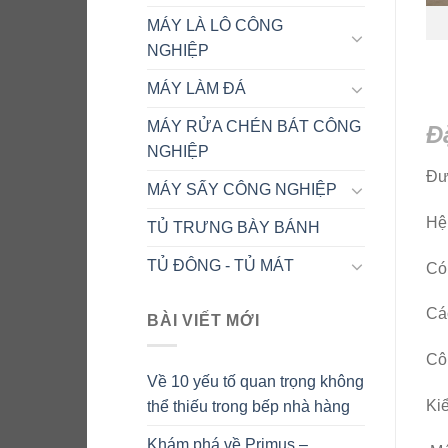
MÁY LÀ LÔ CÔNG
NGHIỆP
MÁY LÀM ĐÁ
MÁY RỬA CHÉN BÁT CÔNG
Đ
NGHIỆP
Đượ
MÁY SẤY CÔNG NGHIỆP
Hệ 
TỦ TRƯNG BÀY BÁNH
TỦ ĐÔNG - TỦ MÁT
Có
Các
BÀI VIẾT MỚI
Cô
Về 10 yếu tố quan trọng không
Kiể
thể thiếu trong bếp nhà hàng
Khám phá về Primus –