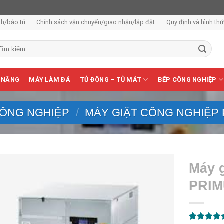
h/bảo trì
Chính sách vận chuyển/giao nhận/lắp đặt
Quy định và hình th
m
ếm:
 NĂNG
MÁY LÀM ĐÁ
TỦ ĐÔNG – TỦ MÁT
BẾP CÔNG NGHIỆP
CÔNG NGHIỆP
/
MÁY GIẶT CÔNG NGHIỆP
Máy 
PRIM