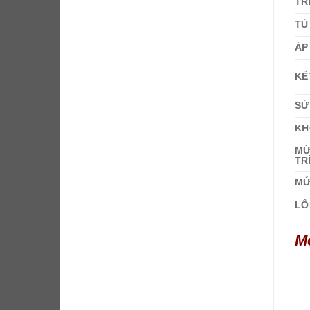
TR
TỦ
ÁP
KẾ
SỬ
KH
MỨ
TR
MỨ
LỐ
Mọ