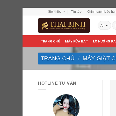
Skip
Giới thiệu
Tin tức
Chính sách bảo hàn
to
Tì
content
ki
TRANG CHỦ
MÁY RỬA BÁT
LÒ NƯỚNG ĐA
TRANG CHỦ
/
MÁY GIẶT 
HOTLINE TƯ VẤN