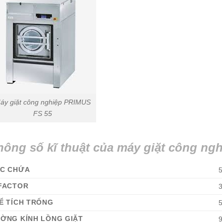
áy giặt công nghiệp PRIMUS
FS 55
hông số kĩ thuật của máy giặt công ng
C CHỨA
5
FACTOR
Ể TÍCH TRỐNG
5
ỜNG KÍNH LỒNG GIẶT