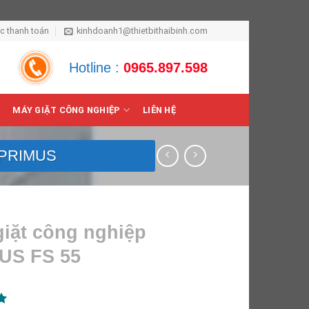
ức thanh toán
kinhdoanh1@thietbithaibinh.com
Hotline :
0965.897.598
MÁY GIẶT CÔNG NGHIỆP
LIÊN HỆ
 PRIMUS
giặt công nghiệp
US FS 55