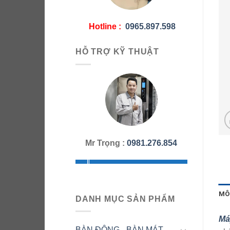
Hotline :
0965.897.598
HỖ TRỢ KỸ THUẬT
Mr Trọng :
0981.276.854
MÔ
DANH MỤC SẢN PHẨM
Má
BÀN ĐÔNG - BÀN MÁT