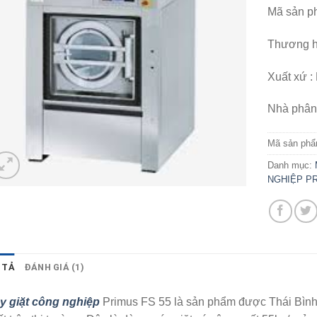
5.00
1
trên 
Mã sản p
dựa trên
đánh giá
Thương h
Xuất xứ : 
Nhà phân 
Mã sản ph
Danh mục:
NGHIỆP P
 TẢ
ĐÁNH GIÁ (1)
y giặt công nghiệp
Primus FS 55 là sản phẩm được Thái Bình n