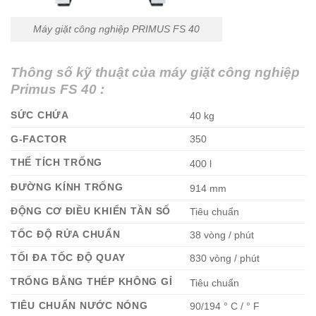
Máy giặt công nghiệp PRIMUS FS 40
Thông số kỹ thuật của máy giặt công nghiệp
Primus FS 40 :
SỨC CHỨA
40 kg
350
G-FACTOR
THỂ TÍCH TRỐNG
400 l
ĐƯỜNG KÍNH TRỐNG
914 mm
ĐỘNG CƠ ĐIỀU KHIỂN TẦN SỐ
Tiêu chuẩn
TỐC ĐỘ RỬA CHUẨN
38 vòng / phút
TỐI ĐA TỐC ĐỘ QUAY
830 vòng / phút
TRỐNG BẰNG THÉP KHÔNG GỈ
Tiêu chuẩn
TIÊU CHUẨN NƯỚC NÓNG
90/194 ° C / ° F