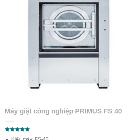
Máy giặt công nghiệp PRIMUS FS 40
5.00
1
trên 5
Kiểu máy: FS-40