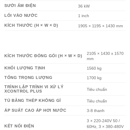
SƯỞI ẤM ĐIỆN
36 kW
LỐI VÀO NƯỚC
1 inch
KÍCH THƯỚC (H × W × D)
1905 × 1195 × 1430 mm
2105 × 1430 x 1570
KÍCH THƯỚC ĐÓNG GÓI (H × W × D)
mm
KHỐI LƯỢNG TỊNH
1560 kg
TỔNG TRỌNG LƯỢNG
1700 kg
TRÌNH LẬP TRÌNH VI XỬ LÝ
Tiêu chuẩn
XCONTROL PLUS
TỦ BẰNG THÉP KHÔNG GỈ
Tiêu chuẩn
ÁP SUẤT CAO ÁP HƠI NƯỚC
3-8 thanh
3 × 220-240V 50 /
KẾT NỐI ĐIỆN
60Hz, 3 × 380-480V