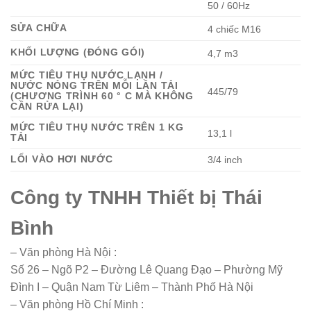
50 / 60Hz
SỬA CHỮA
4 chiếc M16
KHỐI LƯỢNG (ĐÓNG GÓI)
4,7 m3
MỨC TIÊU THỤ NƯỚC LẠNH /
NƯỚC NÓNG TRÊN MỖI LẦN TẢI
445/79
(CHƯƠNG TRÌNH 60 ° C MÀ KHÔNG
CẦN RỬA LẠI)
MỨC TIÊU THỤ NƯỚC TRÊN 1 KG
13,1 l
TẢI
LỐI VÀO HƠI NƯỚC
3/4 inch
Công ty TNHH Thiết bị Thái
Bình
– Văn phòng Hà Nội :
Số 26 – Ngõ P2 – Đường Lê Quang Đạo – Phường Mỹ
Đình I – Quận Nam Từ Liêm – Thành Phố Hà Nội
– Văn phòng Hồ Chí Minh :