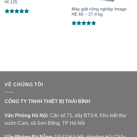
HI 125
Máy giặt công nghiệp Image
HE 60 – 27,4 kg
Được xếp
hạng
5.00
5 sao
Được xếp
hạng
5.00
5 sao
VỀ CHÚNG TÔI
CÔNG TY TNHH THIẾT BỊ THÁI BÌNH
Văn Phòng Hà Nội
: Căn số 71, dãy BT3-8, Khu biệt thự
vườn Cam, xã Sơn Đồng, TP Hà Nội
Văn Phòng Đà Nẵng
: Số 63 Hải Hồ, phường Hải Châu,