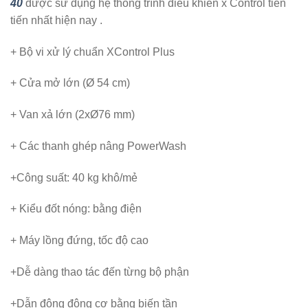
40
được sử dụng hệ thống trình điều khiển x Control tiên
tiến nhất hiện nay .
+ Bộ vi xử lý chuẩn XControl Plus
+ Cửa mở lớn (Ø 54 cm)
+ Van xả lớn (2xØ76 mm)
+ Các thanh ghép nâng PowerWash
+Công suất: 40 kg khô/mẻ
+ Kiểu đốt nóng: bằng điện
+ Máy lồng đứng, tốc độ cao
+Dễ dàng thao tác đến từng bộ phận
+Dẫn động động cơ bằng biến tần