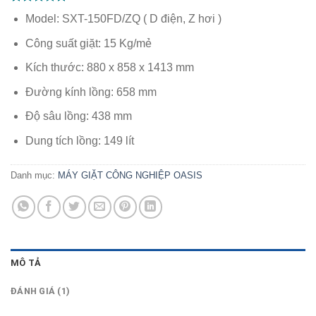
5.00
1
trên 5
Model: SXT-150FD/ZQ ( D điện, Z hơi )
dựa trên
đánh giá
Công suất giặt: 15 Kg/mẻ
Kích thước: 880 x 858 x 1413 mm
Đường kính lồng: 658 mm
Độ sâu lồng: 438 mm
Dung tích lồng: 149 lít
Danh mục:
MÁY GIẶT CÔNG NGHIỆP OASIS
MÔ TẢ
ĐÁNH GIÁ (1)