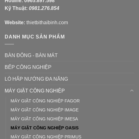
Hotline:
0965.897.598
Kỹ Thuật:
0981.276.854
Website:
thietbithaibinh.com
DANH MỤC SẢN PHẨM
BÀN ĐÔNG - BÀN MÁT
BẾP CÔNG NGHIỆP
LÒ HẤP NƯỚNG ĐA NĂNG
MÁY GIẶT CÔNG NGHIỆP
MÁY GIẶT CÔNG NGHIỆP FAGOR
MÁY GIẶT CÔNG NGHIỆP IMAGE
MÁY GIẶT CÔNG NGHIỆP IMESA
MÁY GIẶT CÔNG NGHIỆP OASIS
MÁY GIẶT CÔNG NGHIỆP PRIMUS