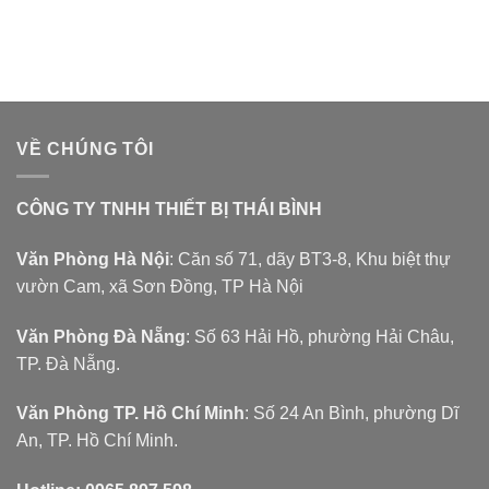
hạng
5.00
hạng
5.00
5 sao
5 sao
VỀ CHÚNG TÔI
CÔNG TY TNHH THIẾT BỊ THÁI BÌNH
Văn Phòng Hà Nội
: Căn số 71, dãy BT3-8, Khu biệt thự
vườn Cam, xã Sơn Đồng, TP Hà Nội
Văn Phòng Đà Nẵng
: Số 63 Hải Hồ, phường Hải Châu,
TP. Đà Nẵng.
Văn Phòng TP. Hồ Chí Minh
: Số 24 An Bình, phường Dĩ
An, TP. Hồ Chí Minh.