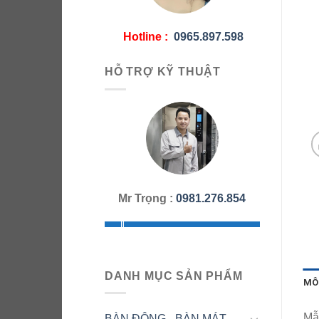
Hotline :
0965.897.598
HỖ TRỢ KỸ THUẬT
Mr Trọng :
0981.276.854
DANH MỤC SẢN PHẨM
MÔ
Mẫ
BÀN ĐÔNG - BÀN MÁT