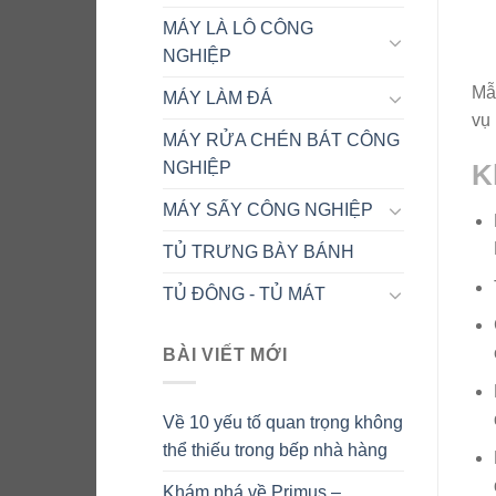
MÁY LÀ LÔ CÔNG
NGHIỆP
Mẫu
MÁY LÀM ĐÁ
vụ
MÁY RỬA CHÉN BÁT CÔNG
NGHIỆP
K
MÁY SẤY CÔNG NGHIỆP
TỦ TRƯNG BÀY BÁNH
TỦ ĐÔNG - TỦ MÁT
BÀI VIẾT MỚI
Về 10 yếu tố quan trọng không
thể thiếu trong bếp nhà hàng
Khám phá về Primus –