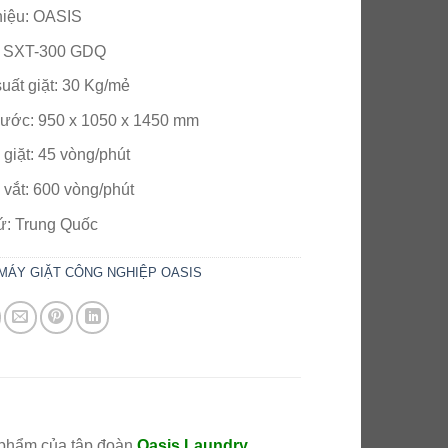
5
hiệu: OASIS
: SXT-300 GDQ
uất giặt: 30 Kg/mẻ
hước: 950 x 1050 x 1450 mm
 giặt: 45 vòng/phút
 vắt: 600 vòng/phút
ứ: Trung Quốc
MÁY GIẶT CÔNG NGHIỆP OASIS
 phẩm của tập đoàn
Oasis Laundry