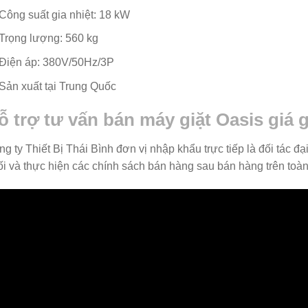
Công suất gia nhiệt: 18 kW
Trọng lượng: 560 kg
Điện áp: 380V/50Hz/3P
Sản xuất tại Trung Quốc
ỗ trợ tư vấn bán máy giặt Oasis giá 
g ty Thiết Bị Thái Bình đơn vị nhập khẩu trực tiếp là đối tác đạ
i và thực hiện các chính sách bán hàng sau bán hàng trên toà