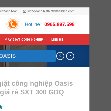
ức thanh toán
kinhdoanh1@thietbithaibinh.com
Hotline :
0965.897.598
MÁY GIẶT CÔNG NGHIỆP
LIÊN HỆ
OASIS
giặt công nghiệp Oasis
 giá rẻ SXT 300 GDQ