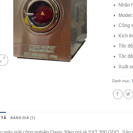
5.00
1
trên 
Nhãn 
dựa trên
đánh giá
Model
Công s
Kích t
Tốc độ
Tốc độ
Xuất x
Danh mục:
 TẢ
ĐÁNH GIÁ (1)
u máy giặt công nghiệp Oasis 30kg giá rẻ SXT 300 GDQ . Sản