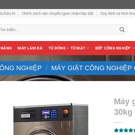
h/bảo trì
Chính sách vận chuyển/giao nhận/lắp đặt
Quy định và hình th
m
ếm:
 NĂNG
MÁY LÀM ĐÁ
TỦ ĐÔNG – TỦ MÁT
BẾP CÔNG NGHIỆP
CÔNG NGHIỆP
/
MÁY GIẶT CÔNG NGHIỆP 
Máy 
30kg