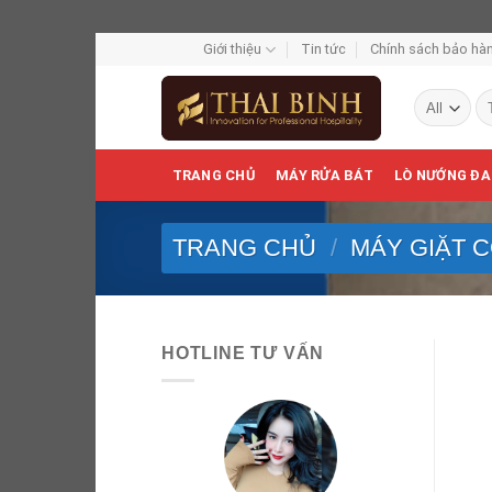
Skip
Giới thiệu
Tin tức
Chính sách bảo hàn
to
Tì
content
ki
TRANG CHỦ
MÁY RỬA BÁT
LÒ NƯỚNG ĐA
TRANG CHỦ
/
MÁY GIẶT 
HOTLINE TƯ VẤN