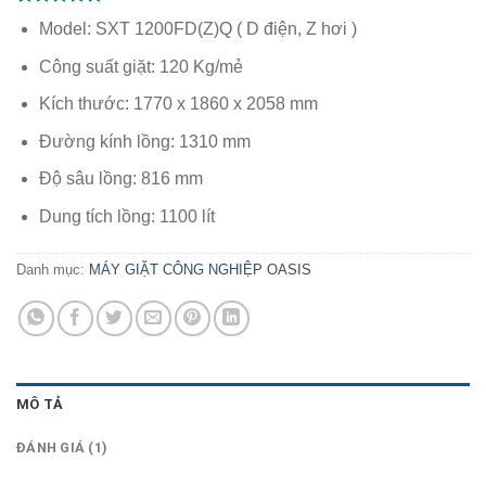
5.00
1
trên 5
Model: SXT 1200FD(Z)Q ( D điện, Z hơi )
dựa trên
đánh giá
Công suất giặt: 120 Kg/mẻ
Kích thước: 1770 x 1860 x 2058 mm
Đường kính lồng: 1310 mm
Độ sâu lồng: 816 mm
Dung tích lồng: 1100 lít
Danh mục:
MÁY GIẶT CÔNG NGHIỆP OASIS
MÔ TẢ
ĐÁNH GIÁ (1)