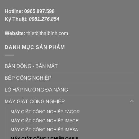
Hotline:
0965.897.598
Kỹ Thuật:
0981.276.854
Website:
thietbithaibinh.com
DANH MỤC SẢN PHẨM
BÀN ĐÔNG - BÀN MÁT
BẾP CÔNG NGHIỆP
LÒ HẤP NƯỚNG ĐA NĂNG
MÁY GIẶT CÔNG NGHIỆP
MÁY GIẶT CÔNG NGHIỆP FAGOR
MÁY GIẶT CÔNG NGHIỆP IMAGE
MÁY GIẶT CÔNG NGHIỆP IMESA
MÁY GIẶT CÔNG NGHIỆP OASIS