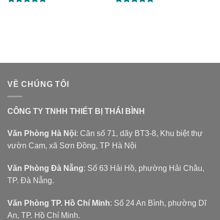
Được xếp
Được xếp
hạng
5.00
hạng
5.00
5 sao
5 sao
VỀ CHÚNG TÔI
CÔNG TY TNHH THIẾT BỊ THÁI BÌNH
Văn Phòng Hà Nội
: Căn số 71, dãy BT3-8, Khu biệt thự
vườn Cam, xã Sơn Đồng, TP Hà Nội
Văn Phòng Đà Nẵng
: Số 63 Hải Hồ, phường Hải Châu,
TP. Đà Nẵng.
Văn Phòng TP. Hồ Chí Minh
: Số 24 An Bình, phường Dĩ
An, TP. Hồ Chí Minh.