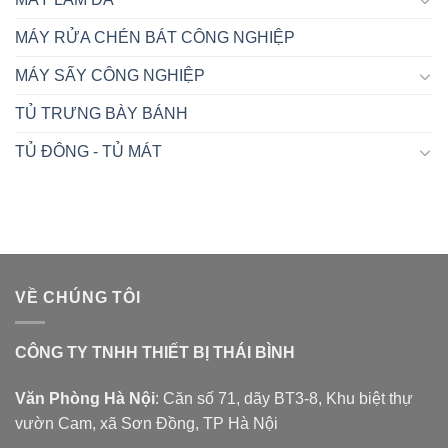
MÁY RỬA CHÉN BÁT CÔNG NGHIỆP
MÁY SẤY CÔNG NGHIỆP
TỦ TRƯNG BÀY BÁNH
TỦ ĐÔNG - TỦ MÁT
VỀ CHÚNG TÔI
CÔNG TY TNHH THIẾT BỊ THÁI BÌNH
Văn Phòng Hà Nội
: Căn số 71, dãy BT3-8, Khu biệt thự
vườn Cam, xã Sơn Đồng, TP Hà Nội