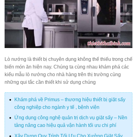
Lò nướng là thiết bị chuyên dụng không thể thiếu trong chế
biến món ăn hiện nay. Chúng ta cùng nhau khám phá các
kiểu mẫu lò nướng cho nhà hàng trên thị trường cùng
những qui tắc cần thiết khi sử dụng chúng
Khám phá về Primus – thương hiệu thiết bị giặt sấy
công nghiệp cho ngành y tế , bệnh viện
Ứng dụng công nghệ quản trị dịch vụ giặt sấy – Nền
tảng nâng cao hiệu quả vận hành tối ưu chi phí
Xây Dựng Quy Trình Tối Ưu Cho Xưởng Giặt Sấy