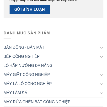
duyệt này cho lần bình luận kế tiếp của tôi.
DANH MỤC SẢN PHẨM
BÀN ĐÔNG - BÀN MÁT
BẾP CÔNG NGHIỆP
LÒ HẤP NƯỚNG ĐA NĂNG
MÁY GIẶT CÔNG NGHIỆP
MÁY LÀ LÔ CÔNG NGHIỆP
MÁY LÀM ĐÁ
MÁY RỬA CHÉN BÁT CÔNG NGHIỆP