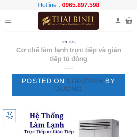
Skip
Hotline :
0965.897.598
to
content
TIN TỨC
Cơ chế làm lạnh trực tiếp và gián
tiếp tủ đông
POSTED ON
17/07/2025
BY
DUONG
17
Th7