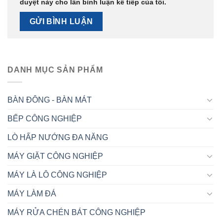
duyệt này cho lần bình luận kế tiếp của tôi.
DANH MỤC SẢN PHẨM
BÀN ĐÔNG - BÀN MÁT
BẾP CÔNG NGHIỆP
LÒ HẤP NƯỚNG ĐA NĂNG
MÁY GIẶT CÔNG NGHIỆP
MÁY LÀ LÔ CÔNG NGHIỆP
MÁY LÀM ĐÁ
MÁY RỬA CHÉN BÁT CÔNG NGHIỆP