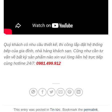
Quý khách có nhu cầu thiết kế, thi công lắp đặt hệ thống
bếp của gia đình, nhà hàng khách sạn. Cũng như cần tư
vấn về bất kỳ sản phẩm nào xin vui lòng liên hệ trực tiếp
cùng hotline 24/7:
0981.499.912
This entry was posted in
Tin tức
. Bookmark the
permalink
.