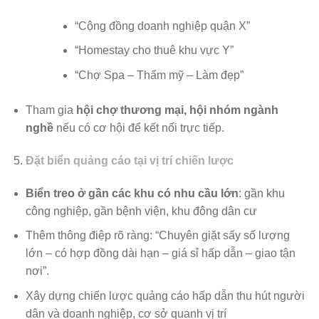
“Cộng đồng doanh nghiệp quận X”
“Homestay cho thuê khu vực Y”
“Chợ Spa – Thẩm mỹ – Làm đẹp”
Tham gia
hội chợ thương mại, hội nhóm ngành
nghề
nếu có cơ hội để kết nối trực tiếp.
Đặt biển quảng cáo tại vị trí chiến lược
Biển treo ở gần các khu có nhu cầu lớn
: gần khu
công nghiệp, gần bệnh viện, khu đông dân cư
Thêm thông điệp rõ ràng: “Chuyên giặt sấy số lượng
lớn – có hợp đồng dài hạn – giá sỉ hấp dẫn – giao tận
nơi”.
Xây dựng chiến lược quảng cáo hấp dẫn thu hút người
dân và doanh nghiệp, cơ sở quanh vị trí