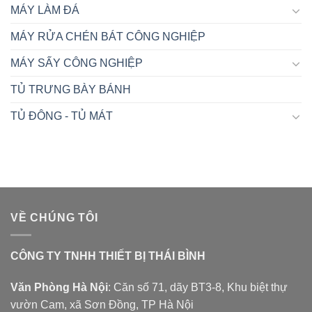
MÁY LÀM ĐÁ
MÁY RỬA CHÉN BÁT CÔNG NGHIỆP
MÁY SẤY CÔNG NGHIỆP
TỦ TRƯNG BÀY BÁNH
TỦ ĐÔNG - TỦ MÁT
VỀ CHÚNG TÔI
CÔNG TY TNHH THIẾT BỊ THÁI BÌNH
Văn Phòng Hà Nội
: Căn số 71, dãy BT3-8, Khu biệt thự
vườn Cam, xã Sơn Đồng, TP Hà Nội