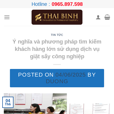
Skip
Hotline :
0965.897.598
to
content
TIN TỨC
Ý nghĩa và phương pháp tìm kiếm
khách hàng lớn sử dụng dịch vụ
giặt sấy công nghiệp
POSTED ON
04/06/2025
BY
DUONG
04
Th6