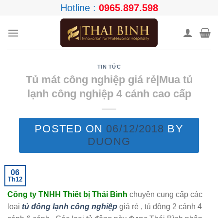
Skip
Hotline :
0965.897.598
to
content
TIN TỨC
Tủ mát công nghiệp giá rẻ|Mua tủ
lạnh công nghiệp 4 cánh cao cấp
POSTED ON
06/12/2018
BY
DUONG
06
Th12
Công ty TNHH Thiết bị Thái Bình
chuyên cung cấp các
loại
tủ đông lạnh công nghiệp
giá rẻ , tủ đông 2 cánh 4