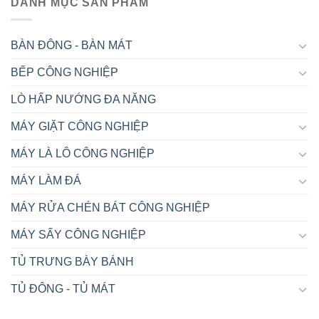
DANH MỤC SẢN PHẨM
BÀN ĐÔNG - BÀN MÁT
BẾP CÔNG NGHIỆP
LÒ HẤP NƯỚNG ĐA NĂNG
MÁY GIẶT CÔNG NGHIỆP
MÁY LÀ LÔ CÔNG NGHIỆP
MÁY LÀM ĐÁ
MÁY RỬA CHÉN BÁT CÔNG NGHIỆP
MÁY SẤY CÔNG NGHIỆP
TỦ TRƯNG BÀY BÁNH
TỦ ĐÔNG - TỦ MÁT