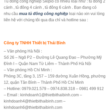
Tủ đông công nghiệp Skipio có nhiều loại như : tủ đông 2
cánh , tủ đông 4 cánh , tủ đông 6 cánh . Bạn đang có
nhu cầu
mua tủ đông công nghiệp
loại nào xin vui lòng
liên hệ với chúng tôi qua địa chỉ và hotline sau :
Công ty TNHH Thiết bị Thái Bình
– Văn phòng Hà Nội :
Số 26 – Ngõ P2 – Đường Lê Quang Đạo – Phường Mỹ
Đình I – Quận Nam Từ Liêm – Thành Phố Hà Nội
– Văn phòng Hồ Chí Minh :
Phòng 3C, tầng 3, 157 – 159 đường Xuân Hồng, phường
12, quận Tân Bình – Thành Phố Hồ Chí Minh
– Hotline: 0979.021.579 – 0974.838.318 – 0981 499 912
– Email : kinhdoanh1@thietbithaibinh.com –
kinhdoanh4@thietbithaibinh.com –
kinhdoanh6@thietbithaibinh.com