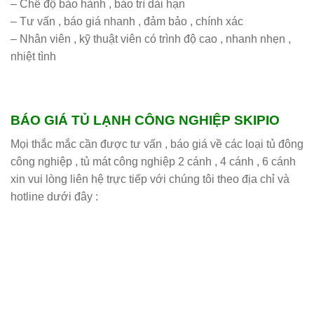
– Chế độ bảo hành , bảo trì dài hạn
– Tư vấn , báo giá nhanh , đảm bảo , chính xác
– Nhân viên , kỹ thuật viên có trình độ cao , nhanh nhẹn ,
nhiệt tình
BÁO GIÁ TỦ LẠNH CÔNG NGHIỆP SKIPIO
Mọi thắc mắc cần được tư vấn , báo giá về các loại tủ đông
công nghiệp , tủ mát công nghiệp 2 cánh , 4 cánh , 6 cánh
xin vui lòng liên hệ trực tiếp với chúng tôi theo địa chỉ và
hotline dưới đây :
Công ty TNHH Thiết bị Thái Bình