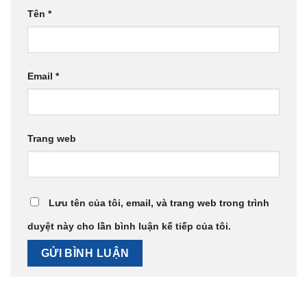
Trang web
Lưu tên của tôi, email, và trang web trong trình
duyệt này cho lần bình luận kế tiếp của tôi.
DANH MỤC SẢN PHẨM
BÀN ĐÔNG - BÀN MÁT
BẾP CÔNG NGHIỆP
LÒ HẤP NƯỚNG ĐA NĂNG
MÁY GIẶT CÔNG NGHIỆP