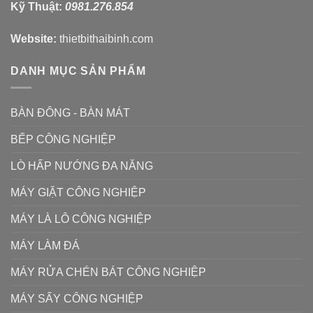
BẾP CÔNG NGHIỆP
LÒ HẤP NƯỚNG ĐA NĂNG
MÁY GIẶT CÔNG NGHIỆP
MÁY LÀ LÔ CÔNG NGHIỆP
MÁY LÀM ĐÁ
MÁY RỬA CHÉN BÁT CÔNG NGHIỆP
MÁY SẤY CÔNG NGHIỆP
TỦ TRƯNG BÀY BÁNH
TỦ ĐÔNG - TỦ MÁT
FACEBOOK
Fanpage Thiết Bị Thái Bình