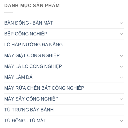
MÁY LÀ LÔ CÔNG NGHIỆP
MÁY LÀM ĐÁ
MÁY RỬA CHÉN BÁT CÔNG NGHIỆP
MÁY SẤY CÔNG NGHIỆP
TỦ TRƯNG BÀY BÁNH
TỦ ĐÔNG - TỦ MÁT
VỀ CHÚNG TÔI
CÔNG TY TNHH THIẾT BỊ THÁI BÌNH