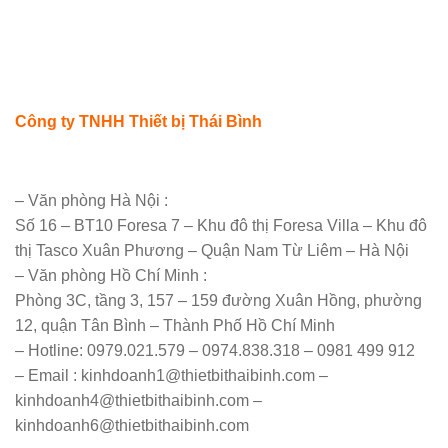
– Văn phòng Hà Nội :
Số 16 – BT10 Foresa 7 – Khu đô thị Foresa Villa – Khu đô
thị Tasco Xuân Phương – Quận Nam Từ Liêm – Hà Nội
– Văn phòng Hồ Chí Minh :
Phòng 3C, tầng 3, 157 – 159 đường Xuân Hồng, phường
12, quận Tân Bình – Thành Phố Hồ Chí Minh
– Hotline: 0979.021.579 – 0974.838.318 – 0981 499 912
– Email : kinhdoanh1@thietbithaibinh.com –
kinhdoanh4@thietbithaibinh.com –
kinhdoanh6@thietbithaibinh.com
This entry was posted in
Tin tức
and tagged
báo giá tủ lạnh công
nghiệp
,
giá tủ lạnh công nghiệp
,
kích thước tủ lạnh 2 cánh
,
mua tủ lạnh
công nghiệp
,
thanh lý tủ lạnh công nghiệp
,
thanh lý tủ mát công nghiệp
,
tu dong cong nghiep
,
tủ lạnh công nghiệp
,
tủ lạnh công nghiệp 2 cánh
,
tủ lạnh công nghiệp 4 cánh
,
tủ lạnh công nghiệp cũ
,
tủ lạnh công nghiệp