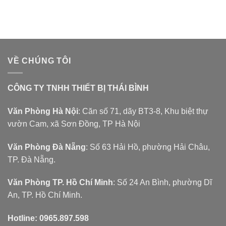
Văn Phòng Hà Nội
: Căn số 71, dãy BT3-8, Khu biệt thự
vườn Cam, xã Sơn Đồng, TP Hà Nội
Văn Phòng Đà Nẵng
: Số 63 Hải Hồ, phường Hải Châu,
TP. Đà Nẵng.
Văn Phòng TP. Hồ Chí Minh
: Số 24 An Bình, phường Dĩ
An, TP. Hồ Chí Minh.
Hotline:
0965.897.598
Kỹ Thuật:
0981.276.854
Website:
thietbithaibinh.com
DANH MỤC SẢN PHẨM
BÀN ĐÔNG - BÀN MÁT