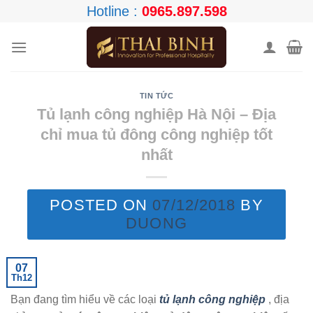
Skip
Hotline :
0965.897.598
to
content
TIN TỨC
Tủ lạnh công nghiệp Hà Nội – Địa
chỉ mua tủ đông công nghiệp tốt
nhất
POSTED ON
07/12/2018
BY
DUONG
07
Th12
Bạn đang tìm hiểu về các loại
tủ lạnh công nghiệp
, địa