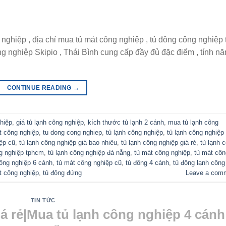
 nghiệp , địa chỉ mua tủ mát công nghiệp , tủ đông công nghiệp 
công nghiệp Skipio , Thái Bình cung cấp đầy đủ đặc điểm , tính n
CONTINUE READING
→
ghiệp
,
giá tủ lạnh công nghiệp
,
kích thước tủ lạnh 2 cánh
,
mua tủ lạnh công
t công nghiệp
,
tu dong cong nghiep
,
tủ lạnh công nghiệp
,
tủ lạnh công nghiệp
iệp cũ
,
tủ lạnh công nghiệp giá bao nhiêu
,
tủ lạnh công nghiệp giá rẻ
,
tủ lạnh 
ng nghiệp tphcm
,
tủ lạnh công nghiệp đà nẵng
,
tủ mát công nghiệp
,
tủ mát côn
ông nghiệp 6 cánh
,
tủ mát công nghiệp cũ
,
tủ đông 4 cánh
,
tủ đông lạnh công
t công nghiệp
,
tủ đông đứng
Leave a com
TIN TỨC
á rẻ|Mua tủ lạnh công nghiệp 4 cánh