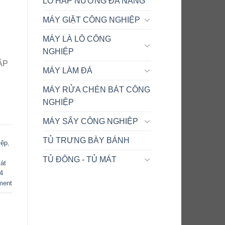
LÒ HẤP NƯỚNG ĐA NĂNG
MÁY GIẶT CÔNG NGHIỆP
MÁY LÀ LÔ CÔNG
NGHIỆP
ẤP
MÁY LÀM ĐÁ
MÁY RỬA CHÉN BÁT CÔNG
NGHIỆP
MÁY SẤY CÔNG NGHIỆP
TỦ TRƯNG BÀY BÁNH
iệp
,
TỦ ĐÔNG - TỦ MÁT
át
4
ment