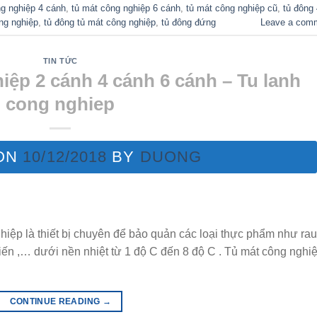
ng nghiệp 4 cánh
,
tủ mát công nghiệp 6 cánh
,
tủ mát công nghiệp cũ
,
tủ đông 
ông nghiệp
,
tủ đông tủ mát công nghiệp
,
tủ đông đứng
Leave a com
TIN TỨC
iệp 2 cánh 4 cánh 6 cánh – Tu lanh
cong nghiep
ON
10/12/2018
BY
DUONG
hiệp là thiết bị chuyên để bảo quản các loại thực phẩm như rau
biến ,… dưới nền nhiệt từ 1 độ C đến 8 độ C . Tủ mát công nghi
CONTINUE READING
→