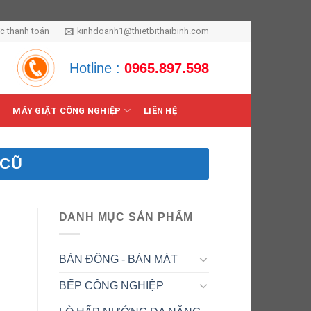
ức thanh toán
kinhdoanh1@thietbithaibinh.com
Hotline :
0965.897.598
MÁY GIẶT CÔNG NGHIỆP
LIÊN HỆ
 CŨ
DANH MỤC SẢN PHẨM
BÀN ĐÔNG - BÀN MÁT
BẾP CÔNG NGHIỆP