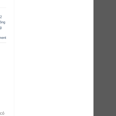
 2
công
g
ment
 có