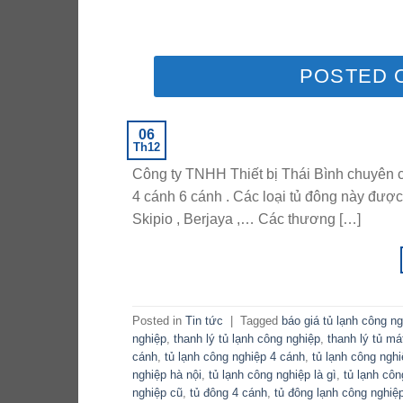
POSTED 
06
Th12
Công ty TNHH Thiết bị Thái Bình chuyên cu
4 cánh 6 cánh . Các loại tủ đông này được
Skipio , Berjaya ,… Các thương […]
Posted in
Tin tức
|
Tagged
báo giá tủ lạnh công n
nghiệp
,
thanh lý tủ lạnh công nghiệp
,
thanh lý tủ má
cánh
,
tủ lạnh công nghiệp 4 cánh
,
tủ lạnh công ngh
nghiệp hà nội
,
tủ lạnh công nghiệp là gì
,
tủ lạnh cô
nghiệp cũ
,
tủ đông 4 cánh
,
tủ đông lạnh công nghiệ