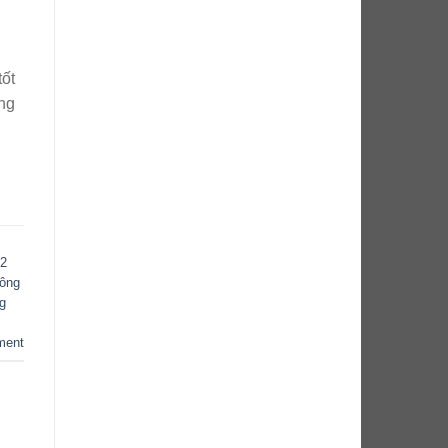
tốt
ăng
 2
công
g
ment