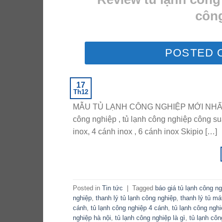
công
POSTED 
17
Th12
MẪU TỦ LẠNH CÔNG NGHIỆP MỚI NHẤT 201
công nghiệp , tủ lạnh công nghiệp công suấ
inox, 4 cánh inox , 6 cánh inox Skipio […]
Posted in
Tin tức
|
Tagged
báo giá tủ lạnh công n
nghiệp
,
thanh lý tủ lạnh công nghiệp
,
thanh lý tủ má
cánh
,
tủ lạnh công nghiệp 4 cánh
,
tủ lạnh công ngh
nghiệp hà nội
,
tủ lạnh công nghiệp là gì
,
tủ lạnh cô