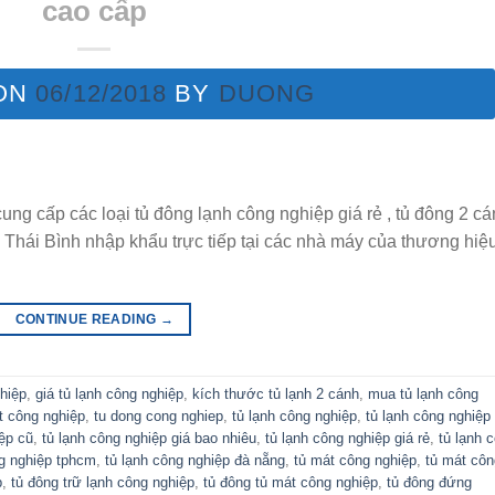
cao cấp
ON
06/12/2018
BY
DUONG
ng cấp các loại tủ đông lạnh công nghiệp giá rẻ , tủ đông 2 c
 Thái Bình nhập khẩu trực tiếp tại các nhà máy của thương hiệu
CONTINUE READING
→
ghiệp
,
giá tủ lạnh công nghiệp
,
kích thước tủ lạnh 2 cánh
,
mua tủ lạnh công
t công nghiệp
,
tu dong cong nghiep
,
tủ lạnh công nghiệp
,
tủ lạnh công nghiệp
iệp cũ
,
tủ lạnh công nghiệp giá bao nhiêu
,
tủ lạnh công nghiệp giá rẻ
,
tủ lạnh 
ng nghiệp tphcm
,
tủ lạnh công nghiệp đà nẵng
,
tủ mát công nghiệp
,
tủ mát côn
p
,
tủ đông trữ lạnh công nghiệp
,
tủ đông tủ mát công nghiệp
,
tủ đông đứng