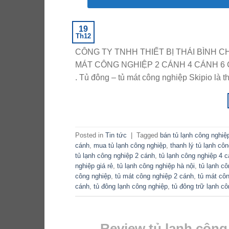
19
Th12
CÔNG TY TNHH THIẾT BỊ THÁI BÌNH 
MÁT CÔNG NGHIỆP 2 CÁNH 4 CÁNH 6 
. Tủ đông – tủ mát công nghiệp Skipio là t
Posted in
Tin tức
|
Tagged
bán tủ lạnh công nghiệ
cánh
,
mua tủ lạnh công nghiệp
,
thanh lý tủ lạnh cô
tủ lạnh công nghiệp 2 cánh
,
tủ lạnh công nghiệp 4 
nghiệp giá rẻ
,
tủ lạnh công nghiệp hà nội
,
tủ lạnh cô
công nghiệp
,
tủ mát công nghiệp 2 cánh
,
tủ mát cô
cánh
,
tủ đông lạnh công nghiệp
,
tủ đông trữ lạnh c
Review tủ lạnh công