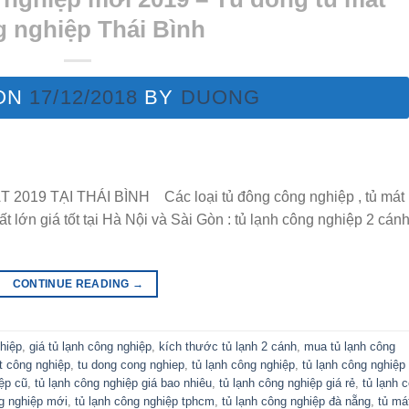
 nghiệp Thái Bình
ON
17/12/2018
BY
DUONG
9 TẠI THÁI BÌNH Các loại tủ đông công nghiệp , tủ mát
t lớn giá tốt tại Hà Nội và Sài Gòn : tủ lạnh công nghiệp 2 cán
CONTINUE READING
→
ghiệp
,
giá tủ lạnh công nghiệp
,
kích thước tủ lạnh 2 cánh
,
mua tủ lạnh công
t công nghiệp
,
tu dong cong nghiep
,
tủ lạnh công nghiệp
,
tủ lạnh công nghiệp
iệp cũ
,
tủ lạnh công nghiệp giá bao nhiêu
,
tủ lạnh công nghiệp giá rẻ
,
tủ lạnh 
ng nghiệp mới
,
tủ lạnh công nghiệp tphcm
,
tủ lạnh công nghiệp đà nẵng
,
tủ má