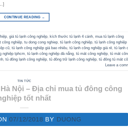
…]
CONTINUE READING
→
ghiệp
,
giá tủ lạnh công nghiệp
,
kích thước tủ lạnh 4 cánh
,
mua tủ lạnh công
t công nghiệp
,
tu dong cong nghiep
,
tủ lạnh công nghiệp
,
tủ lạnh công nghiệp
iệp cũ
,
tủ lạnh công nghiệp giá bao nhiêu
,
tủ lạnh công nghiệp giá rẻ
,
tủ lạnh 
ng nghiệp tphcm
,
tủ lạnh công nghiệp đà nẵng
,
tủ mát công nghiệp
,
tủ mát côn
nh
,
tủ đông lạnh công nghiệp
,
tủ đông trữ lạnh công nghiệp
,
tủ đông tủ mát c
Leave a com
TIN TỨC
 Hà Nội – Địa chỉ mua tủ đông công
nghiệp tốt nhất
ON
07/12/2018
BY
DUONG