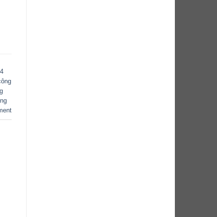
 4
công
g
ông
ment