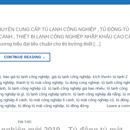
CHUYÊN CUNG CẤP TỦ LẠNH CÔNG NGHIỆP , TỦ ĐÔNG-TỦ
CÁNH , THIẾT BỊ LẠNH CÔNG NGHIỆP NHẬP KHẨU CAO C
hương hiệu đạt tiêu chuẩn cho thị trường thiết […]
CONTINUE READING
→
p
,
báo giá tủ lạnh công nghiệp
,
giá tủ lạnh công nghiệp
,
kích thước tủ lạnh 2
ng nghiệp
,
thanh lý tủ mát công nghiệp
,
tu dong cong nghiep
,
tủ lạnh công ngh
cánh
,
tủ lạnh công nghiệp cũ
,
tủ lạnh công nghiệp giá bao nhiêu
,
tủ lạnh công
ng nghiệp là gì
,
tủ lạnh công nghiệp tphcm
,
tủ lạnh công nghiệp đà nẵng
,
tủ m
ng nghiệp 4 cánh
,
tủ mát công nghiệp 6 cánh
,
tủ mát công nghiệp cũ
,
tủ đông 
ông nghiệp
,
tủ đông tủ mát công nghiệp
,
tủ đông đứng
Leave a com
TIN TỨC
 nghiệp mới 2019 – Tủ đông tủ mát