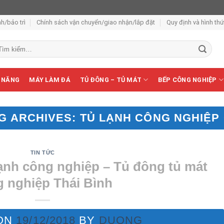
h/bảo trì
Chính sách vận chuyển/giao nhận/lắp đặt
Quy định và hình th
m
ếm:
 NĂNG
MÁY LÀM ĐÁ
TỦ ĐÔNG – TỦ MÁT
BẾP CÔNG NGHIỆP
G ARCHIVES:
TỦ LẠNH CÔNG NGHIỆP
TIN TỨC
lạnh công nghiệp – Tủ đông tủ mát
 nghiệp Thái Bình
ON
19/12/2018
BY
DUONG