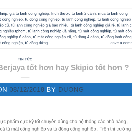
ghiệp
,
giá tủ lạnh công nghiệp
,
kích thước tủ lạnh 2 cánh
,
mua tủ lạnh công
t công nghiệp
,
tu dong cong nghiep
,
tủ lạnh công nghiệp
,
tủ lạnh công nghiệp
iệp cũ
,
tủ lạnh công nghiệp giá bao nhiêu
,
tủ lạnh công nghiệp giá rẻ
,
tủ lạnh 
ng nghiệp tphcm
,
tủ lạnh công nghiệp đà nẵng
,
tủ mát công nghiệp
,
tủ mát côn
ông nghiệp 6 cánh
,
tủ mát công nghiệp cũ
,
tủ đông 4 cánh
,
tủ đông lạnh công
t công nghiệp
,
tủ đông đứng
Leave a com
TIN TỨC
erjaya tốt hơn hay Skipio tốt hơn ?
ON
08/12/2018
BY
DUONG
thực phẩm cực kỳ tốt chuyên dùng cho hệ thống các nhà hàng ,
ả tủ mát công nghiệp và tủ đông công nghiệp . Trên thị trường