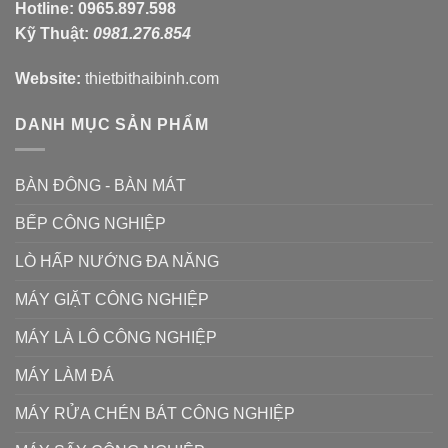
Hotline:
0965.897.598
Kỹ Thuật:
0981.276.854
Website:
thietbithaibinh.com
DANH MỤC SẢN PHẨM
BÀN ĐÔNG - BÀN MÁT
BẾP CÔNG NGHIỆP
LÒ HẤP NƯỚNG ĐA NĂNG
MÁY GIẶT CÔNG NGHIỆP
MÁY LÀ LÔ CÔNG NGHIỆP
MÁY LÀM ĐÁ
MÁY RỬA CHÉN BÁT CÔNG NGHIỆP