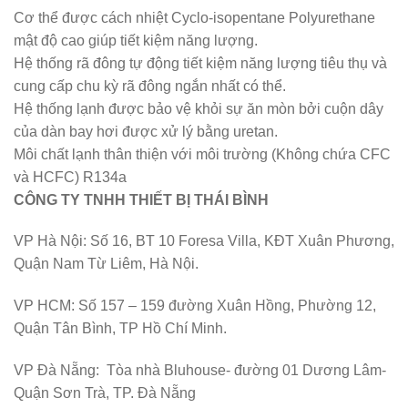
Cơ thể được cách nhiệt Cyclo-isopentane Polyurethane
mật độ cao giúp tiết kiệm năng lượng.
Hệ thống rã đông tự động tiết kiệm năng lượng tiêu thụ và
cung cấp chu kỳ rã đông ngắn nhất có thể.
Hệ thống lạnh được bảo vệ khỏi sự ăn mòn bởi cuộn dây
của dàn bay hơi được xử lý bằng uretan.
Môi chất lạnh thân thiện với môi trường (Không chứa CFC
và HCFC) R134a
CÔNG TY TNHH THIẾT BỊ THÁI BÌNH
VP Hà Nội: Số 16, BT 10 Foresa Villa, KĐT Xuân Phương,
Quận Nam Từ Liêm, Hà Nội.
VP HCM: Số 157 – 159 đường Xuân Hồng, Phường 12,
Quận Tân Bình, TP Hồ Chí Minh.
VP Đà Nẵng: Tòa nhà Bluhouse- đường 01 Dương Lâm-
Quận Sơn Trà, TP. Đà Nẵng