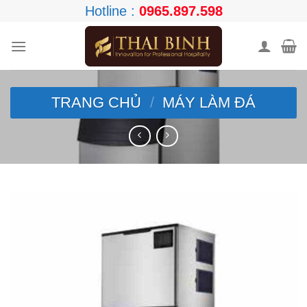
Skip
Hotline :
0965.897.598
to
content
TRANG CHỦ
/
MÁY LÀM ĐÁ