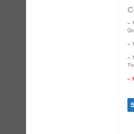
C
– 
Qu
–
– 
Th
– 