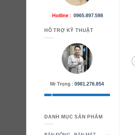
Hotline :
0965.897.598
HỖ TRỢ KỸ THUẬT
Mr Trọng :
0981.276.854
DANH MỤC SẢN PHẨM
BÀN ĐÔNG - BÀN MÁT