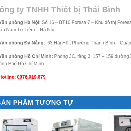
ông ty TNHH Thiết bị Thái Bình
Văn phòng Hà Nội:
Số 16 – BT10 Foresa 7 – Khu đô thị Fores
ận Nam Từ Liêm – Hà Nội
Văn phòng Đà Nẵng:
63 Hải Hồ , Phường Thanh Bình – Quậ
Văn phòng Hồ Chí Minh:
Phòng 3C, tầng 3, 157 – 159 đường
ành Phố Hồ Chí Minh
Hotline: 0976.019.679
SẢN PHẨM TƯƠNG TỰ