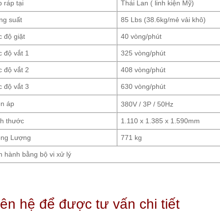
 ráp tại
Thái Lan ( linh kiện Mỹ)
ng suất
85 Lbs (38.6kg/mẻ vải khô)
 độ giặt
40 vòng/phút
 độ vắt 1
325 vòng/phút
 độ vắt 2
408 vòng/phút
 độ vắt 3
630 vòng/phút
ện áp
380V / 3P / 50Hz
ch thước
1.110 x 1.385 x 1.590mm
ọng Lượng
771 kg
 hành bằng bộ vi xử lý
iên hệ để được tư vấn chi tiết