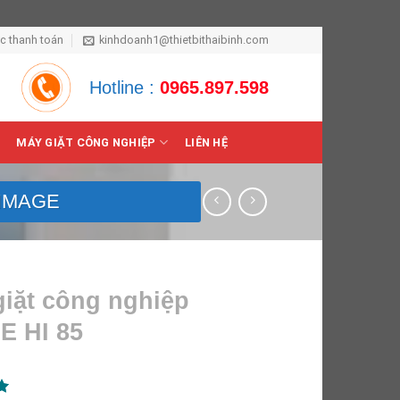
ức thanh toán
kinhdoanh1@thietbithaibinh.com
Hotline :
0965.897.598
MÁY GIẶT CÔNG NGHIỆP
LIÊN HỆ
 IMAGE
giặt công nghiệp
E HI 85