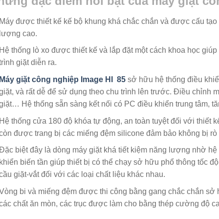
hững đặc điểm nổi bật của máy giặt cô
Máy được thiết kế kế bộ khung khá chắc chắn và được cấu tạo h
lượng cao.
Hệ thống lò xo được thiết kế và lắp đặt một cách khoa học giúp
trình giặt diễn ra.
Máy giặt công nghiệp Image HI 85
sở hữu hệ thống điều khiển
giặt, và rất dễ để sử dụng theo chu trình lên trước. Điều chỉnh m
giặt… Hệ thống sẵn sàng kết nối có PC điều khiển trung tâm, t
Hệ thống cửa 180 độ khóa tự động, an toàn tuyệt đối với thiết 
còn được trang bị các miếng đệm silicone đảm bảo không bị rò rỉ
Đặc biệt đây là dòng máy giặt khá tiết kiệm năng lượng nhờ hệ
khiển biến tần giúp thiết bị có thể chạy sở hữu phổ thông tốc 
cầu giặt-vắt đối với các loại chất liệu khác nhau.
Vòng bi và miếng đệm được thi công bằng gang chắc chắn sở hữ
các chất ăn mòn, các trục được làm cho bằng thép cường độ c