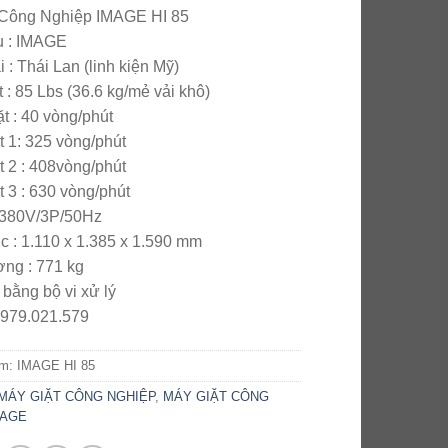
5
 Công Nghiệp IMAGE HI 85
u : IMAGE
i : Thái Lan (linh kiện Mỹ)
 : 85 Lbs (36.6 kg/mẻ vải khô)
ặt : 40 vòng/phút
t 1: 325 vòng/phút
t 2 : 408vòng/phút
t 3 : 630 vòng/phút
: 380V/3P/50Hz
c : 1.110 x 1.385 x 1.590 mm
ng : 771 kg
bằng bộ vi xử lý
0979.021.579
ẩm:
IMAGE HI 85
MÁY GIẶT CÔNG NGHIỆP
,
MÁY GIẶT CÔNG
MAGE