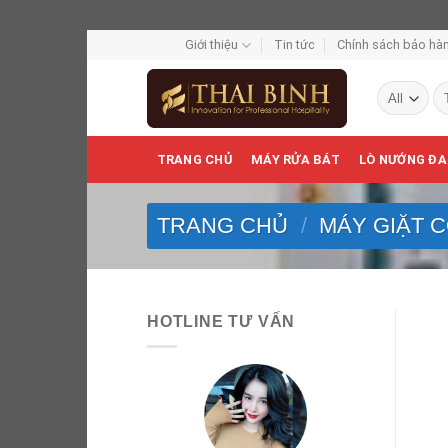
Skip
Giới thiệu
Tin tức
Chính sách bảo hàn
to
Tì
content
ki
TRANG CHỦ
MÁY RỬA BÁT
LÒ NƯỚNG ĐA
TRANG CHỦ
/
MÁY GIẶT 
HOTLINE TƯ VẤN