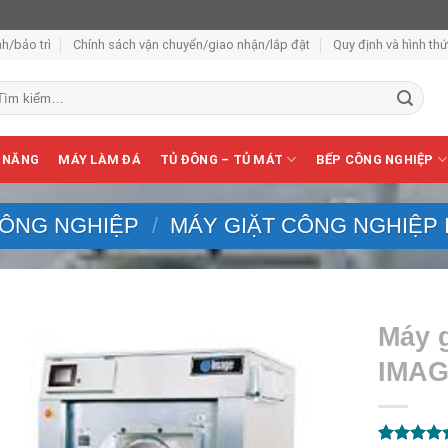
h/bảo trì
Chính sách vận chuyển/giao nhận/lắp đặt
Quy định và hình th
m
ếm:
 NĂNG
MÁY LÀM ĐÁ
TỦ ĐÔNG – TỦ MÁT
BẾP CÔNG NGHIỆP
CÔNG NGHIỆP
/
MÁY GIẶT CÔNG NGHIỆP
Máy 
IMAG