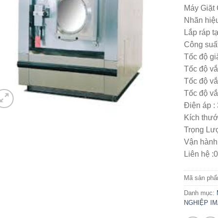
5.00
1
trên 
Máy Giặt
dựa trên
đánh giá
Nhãn hiệ
Lắp ráp tạ
Công suất
Tốc độ gi
Tốc độ vắ
Tốc độ vắ
Tốc độ vắ
Điện áp 
Kích thướ
Trọng Lượ
Vận hành 
Liên hệ :
Mã sản ph
Danh mục:
NGHIỆP I