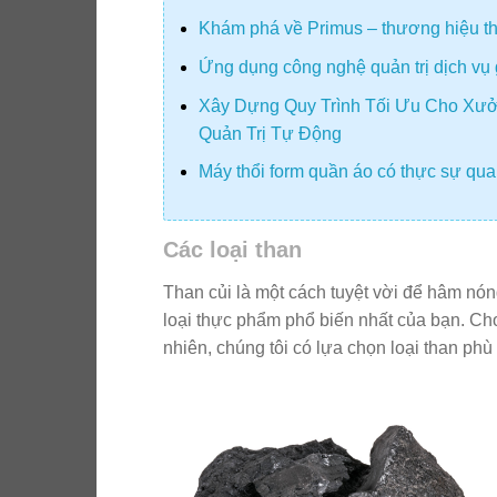
Khám phá về Primus – thương hiệu thiế
Ứng dụng công nghệ quản trị dịch vụ 
Xây Dựng Quy Trình Tối Ưu Cho Xưở
Quản Trị Tự Động
Máy thổi form quần áo có thực sự quan
Các loại than
Than củi là một cách tuyệt vời để hâm nó
loại thực phẩm phổ biến nhất của bạn. Cho
nhiên, chúng tôi có lựa chọn loại than ph