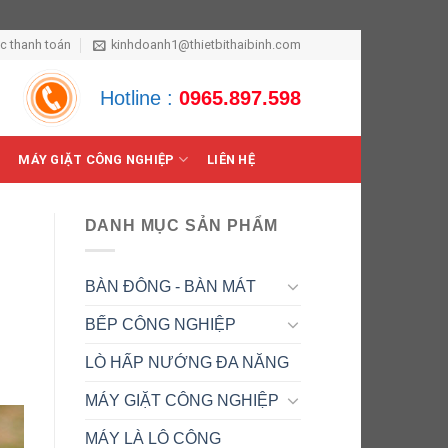
ức thanh toán
kinhdoanh1@thietbithaibinh.com
Hotline :
0965.897.598
MÁY GIẶT CÔNG NGHIỆP
LIÊN HỆ
DANH MỤC SẢN PHẨM
BÀN ĐÔNG - BÀN MÁT
BẾP CÔNG NGHIỆP
LÒ HẤP NƯỚNG ĐA NĂNG
MÁY GIẶT CÔNG NGHIỆP
MÁY LÀ LÔ CÔNG