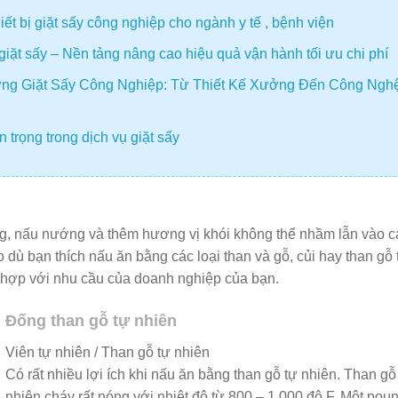
t bị giặt sấy công nghiệp cho ngành y tế , bệnh viện
giặt sấy – Nền tảng nâng cao hiệu quả vận hành tối ưu chi phí
ng Giặt Sấy Công Nghiệp: Từ Thiết Kế Xưởng Đến Công Ngh
 trọng trong dịch vụ giặt sấy
ng, nấu nướng và thêm hương vị khói không thể nhầm lẫn vào c
 dù bạn thích nấu ăn bằng các loại than và gỗ, củi hay than gỗ 
ù hợp với nhu cầu của doanh nghiệp của bạn.
Đống than gỗ tự nhiên
Viên tự nhiên / Than gỗ tự nhiên
Có rất nhiều lợi ích khi nấu ăn bằng than gỗ tự nhiên. Than gỗ
nhiên cháy rất nóng với nhiệt độ từ 800 – 1.000 độ F. Một pou