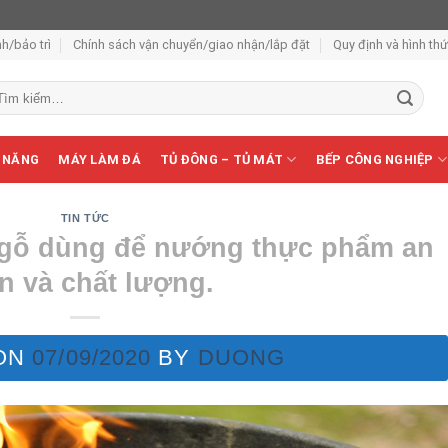
h/bảo trì
Chính sách vận chuyển/giao nhận/lắp đặt
Quy định và hình th
m
ếm:
 NĂNG
MÁY LÀM ĐÁ
TỦ ĐÔNG – TỦ MÁT
BẾP CÔNG NGHIỆP
TIN TỨC
 gỗ dùng để nướng thực phẩm an
n và chất lượng.
ON
07/09/2020
BY
DUONG