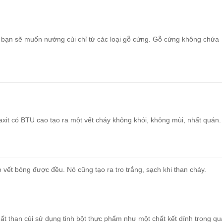
 bạn sẽ muốn nướng củi chỉ từ các loại gỗ cứng. Gỗ cứng không chứa
axit có BTU cao tạo ra một vết cháy không khói, không mùi, nhất quán.
ho vết bỏng được đều. Nó cũng tạo ra tro trắng, sạch khi than cháy.
ất than củi sử dụng tinh bột thực phẩm như một chất kết dính trong qu