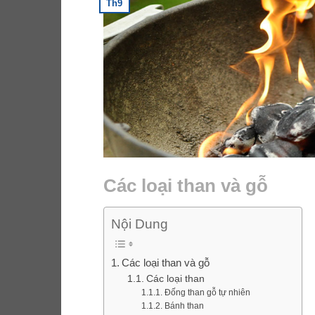
Th9
Các loại than và gỗ
Nội Dung
Các loại than và gỗ
Các loại than
Đống than gỗ tự nhiên
Bánh than