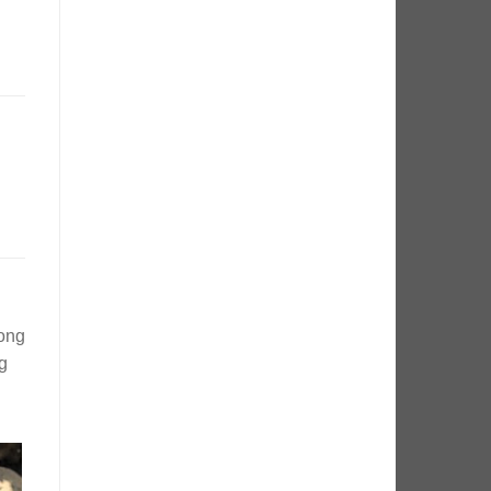
mong
g