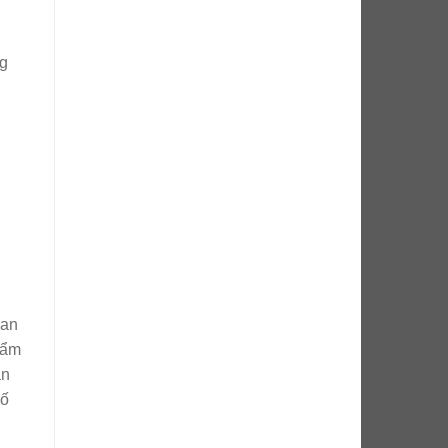
ng
han
hẩm
ận
số