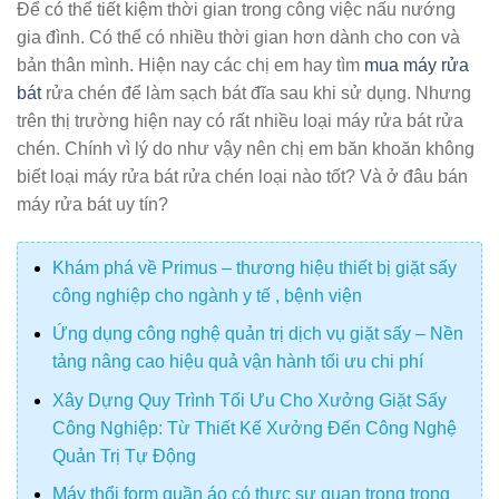
Để có thể tiết kiệm thời gian trong công việc nấu nướng
gia đình. Có thể có nhiều thời gian hơn dành cho con và
bản thân mình. Hiện nay các chị em hay tìm
mua máy rửa
bát
rửa chén để làm sạch bát đĩa sau khi sử dụng. Nhưng
trên thị trường hiện nay có rất nhiều loại máy rửa bát rửa
chén. Chính vì lý do như vậy nên chị em băn khoăn không
biết loại máy rửa bát rửa chén loại nào tốt? Và ở đâu bán
máy rửa bát uy tín?
Khám phá về Primus – thương hiệu thiết bị giặt sấy
công nghiệp cho ngành y tế , bệnh viện
Ứng dụng công nghệ quản trị dịch vụ giặt sấy – Nền
tảng nâng cao hiệu quả vận hành tối ưu chi phí
Xây Dựng Quy Trình Tối Ưu Cho Xưởng Giặt Sấy
Công Nghiệp: Từ Thiết Kế Xưởng Đến Công Nghệ
Quản Trị Tự Động
Máy thổi form quần áo có thực sự quan trọng trong