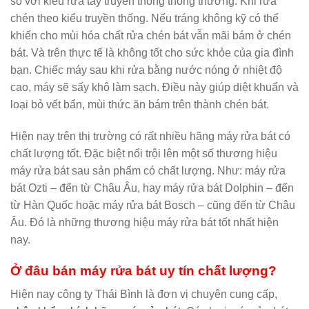
so với kiểu rửa tay truyền thống thông thường. Khi rửa
chén theo kiểu truyền thống. Nếu tráng không kỹ có thể
khiến cho mùi hóa chất rửa chén bát vẫn mãi bám ở chén
bát. Và trên thực tế là không tốt cho sức khỏe của gia đình
bạn. Chiếc máy sau khi rửa bằng nước nóng ở nhiệt độ
cao, máy sẽ sấy khô làm sạch. Điều này giúp diệt khuẩn và
loại bỏ vết bẩn, mùi thức ăn bám trên thành chén bát.
Hiện nay trên thị trường có rất nhiều hãng máy rửa bát có
chất lượng tốt. Đặc biệt nổi trội lên một số thương hiệu
máy rửa bát sau sản phẩm có chất lượng. Như: máy rửa
bát Ozti – đến từ Châu Âu, hay máy rửa bát Dolphin – đến
từ Hàn Quốc hoặc máy rửa bát Bosch – cũng đến từ Châu
Âu. Đó là những thương hiệu máy rửa bát tốt nhất hiện
nay.
Ở đâu bán máy rửa bát uy tín chất lượng?
Hiện nay công ty Thái Bình là đơn vị chuyên cung cấp,