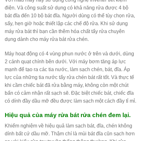
điện. Và công suất sử dụng có khả năng rửa được 4 bộ
bát đĩa đến 10 bộ bát đĩa. Người dùng có thể tùy chọn rửa,
sấy, hẹn giờ hoặc thiết lập các chế độ rửa. Khi sử dụng
máy rửa bát thì bạn cần thêm hóa chất tẩy rửa chuyên
dụng dành cho máy rửa bát rửa chén.
Máy hoạt động có 4 vùng phun nước ở trên và dưới, dùng
2 cánh quạt chính bên dưới. Với máy bơm tăng áp lực
mạnh để tạo ra các tia nước, làm sạch chén, bát, đĩa. Áp
lực của những tia nước tẩy rửa chén bát rất tốt. Và thực tế
khi cầm chiếc bát đã rửa bằng máy, không còn một chút
bẩn có cảm nhận rất sạch sẽ. Đặc biệt chiếc bát, chiếc đĩa
có dính đầy dầu mỡ đều được làm sạch một cách đầy tỉ mỉ.
Hiệu quả của máy rửa bát rửa chén đem lại.
Khiểm nghiệm về hiệu quả làm sạch bát, đĩa, chén không
dính bất cứ dầu mỡ. Thậm chí là mùi bát đĩa cũn sạch hơn