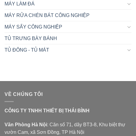
MÁY LÀM ĐÁ
MÁY RỬA CHÉN BÁT CÔNG NGHIỆP
MÁY SẤY CÔNG NGHIỆP
TỦ TRƯNG BÀY BÁNH
TỦ ĐÔNG - TỦ MÁT
VỀ CHÚNG TÔI
CÔNG TY TNHH THIẾT BỊ THÁI BÌNH
Văn Phòng Hà Nội
: Căn số 71, dãy BT3-8, Khu biệt thự
vườn Cam, xã Sơn Đồng, TP Hà Nội