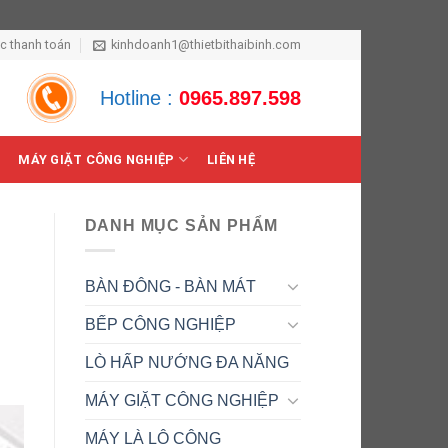
ức thanh toán
kinhdoanh1@thietbithaibinh.com
Hotline :
0965.897.598
MÁY GIẶT CÔNG NGHIỆP
LIÊN HỆ
DANH MỤC SẢN PHẨM
BÀN ĐÔNG - BÀN MÁT
BẾP CÔNG NGHIỆP
LÒ HẤP NƯỚNG ĐA NĂNG
MÁY GIẶT CÔNG NGHIỆP
MÁY LÀ LÔ CÔNG