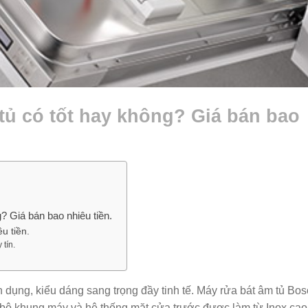
tủ có tốt hay không? Giá bán bao
? Giá bán bao nhiêu tiền.
u tiền.
tín.
n dụng, kiểu dáng sang trọng đầy tinh tế. Máy rửa bát âm tủ Bo
n bộ khung máy và hệ thống mặt cửa trước được làm từ Inox cao