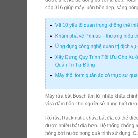
cấp 316 giúp máy luôn bền đẹp, sáng bóng
Về 10 yếu tố quan trọng không thể th
Khám phá về Primus – thương hiệu thiế
Ứng dụng công nghệ quản trị dịch vụ 
Xây Dựng Quy Trình Tối Ưu Cho Xưở
Quản Trị Tự Động
Máy thổi form quần áo có thực sự quan
Máy rửa bát Bosch âm tủ nhập khẩu chính 
vừa đảm bảo cho người sử dụng biết được. 
Rổ rửa Rackmatic chứa bát đĩa có thể điều
được nhiều bát đĩa hơn. Hệ thống chống r
hỏng bởi nước trong quá trình sử dụng. Cử