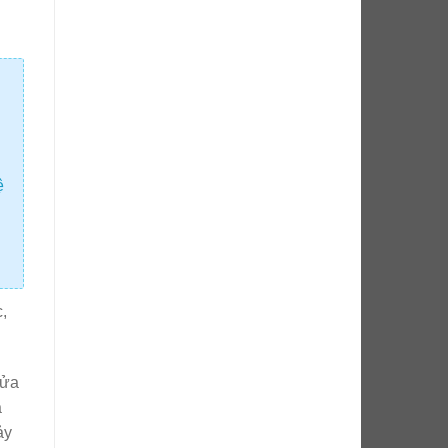
ệ
,
rửa
á
ảy