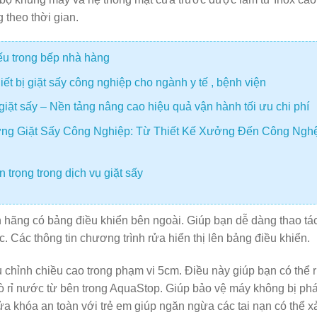
 theo thời gian.
iếu trong bếp nhà hàng
t bị giặt sấy công nghiệp cho ngành y tế , bệnh viện
giặt sấy – Nền tảng nâng cao hiệu quả vận hành tối ưu chi phí
ng Giặt Sấy Công Nghiệp: Từ Thiết Kế Xưởng Đến Công Ngh
 trọng trong dịch vụ giặt sấy
hãng có bảng điều khiển bên ngoài. Giúp bạn dễ dàng thao tác
Các thông tin chương trình rửa hiển thị lên bảng điều khiển.
 chỉnh chiều cao trong phạm vi 5cm. Điều này giúp bạn có thể 
ò rỉ nước từ bên trong AquaStop. Giúp bảo vệ máy không bị ph
a khóa an toàn với trẻ em giúp ngăn ngừa các tai nạn có thể x