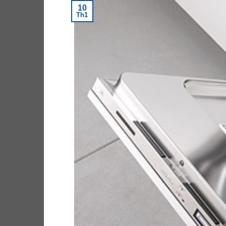
10
Th1