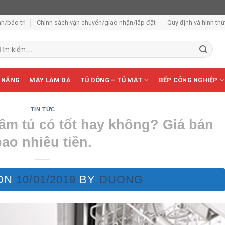
h/bảo trì
Chính sách vận chuyển/giao nhận/lắp đặt
Quy định và hình th
m
ếm:
 NĂNG
MÁY LÀM ĐÁ
TỦ ĐÔNG – TỦ MÁT
BẾP CÔNG NGHIỆP
TIN TỨC
âm tủ có tốt hay không? Giá bán
bao nhiêu tiền.
ON
10/01/2019
BY
DUONG