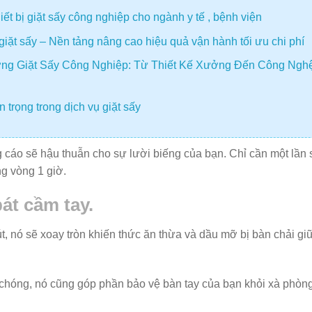
t bị giặt sấy công nghiệp cho ngành y tế , bệnh viện
giặt sấy – Nền tảng nâng cao hiệu quả vận hành tối ưu chi phí
ng Giặt Sấy Công Nghiệp: Từ Thiết Kế Xưởng Đến Công Ngh
 trọng trong dịch vụ giặt sấy
cáo sẽ hậu thuẫn cho sự lười biếng của bạn. Chỉ cần một lần 
ng vòng 1 giờ.
át cầm tay.
t, nó sẽ xoay tròn khiến thức ăn thừa và dầu mỡ bị bàn chải gi
h chóng, nó cũng góp phần bảo vệ bàn tay của bạn khỏi xà phòn