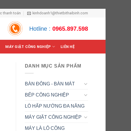
ức thanh toán
kinhdoanh1@thietbithaibinh.com
Hotline :
0965.897.598
MÁY GIẶT CÔNG NGHIỆP
LIÊN HỆ
DANH MỤC SẢN PHẨM
BÀN ĐÔNG - BÀN MÁT
BẾP CÔNG NGHIỆP
LÒ HẤP NƯỚNG ĐA NĂNG
MÁY GIẶT CÔNG NGHIỆP
MÁY LÀ LÔ CÔNG