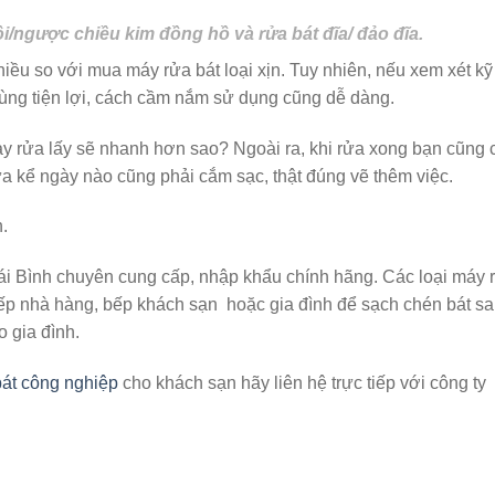
i/ngược chiều kim đồng hồ và rửa bát đĩa/ đảo đĩa.
iều so với mua máy rửa bát loại xịn. Tuy nhiên, nếu xem xét kỹ
 cùng tiện lợi, cách cầm nắm sử dụng cũng dễ dàng.
tay rửa lấy sẽ nhanh hơn sao? Ngoài ra, khi rửa xong bạn cũng 
ưa kể ngày nào cũng phải cắm sạc, thật đúng vẽ thêm việc.
.
ái Bình chuyên cung cấp, nhập khẩu chính hãng. Các loại máy 
ếp nhà hàng, bếp khách sạn hoặc gia đình để sạch chén bát s
 gia đình.
át công nghiệp
cho khách sạn hãy liên hệ trực tiếp với công ty