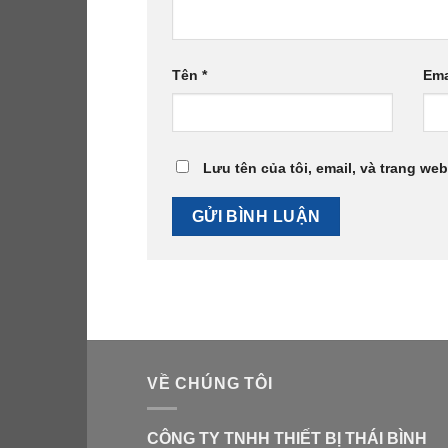
Tên
*
Ema
Lưu tên của tôi, email, và trang web
VỀ CHÚNG TÔI
CÔNG TY TNHH THIẾT BỊ THÁI BÌNH