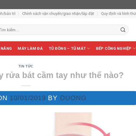
h/bảo trì
Chính sách vận chuyển/giao nhận/lắp đặt
Quy định và hình th
m
ếm:
 NĂNG
MÁY LÀM ĐÁ
TỦ ĐÔNG – TỦ MÁT
BẾP CÔNG NGHIỆP
TIN TỨC
 rửa bát cầm tay như thế nào?
ON
10/01/2019
BY
DUONG