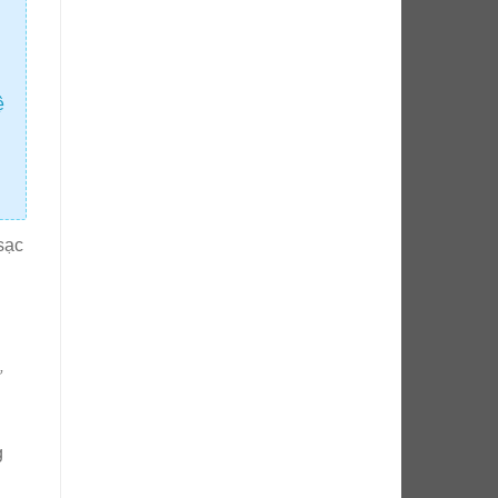
ệ
sạc
ữ
g