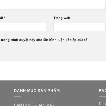
il
*
Trang web
 trong trình duyệt này cho lần bình luận kế tiếp của tôi.
DANH MỤC SẢN PHẨM
FA
Fan
BÀN ĐÔNG - BÀN MÁT