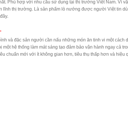
hất. Phù hợp với nhu cầu sử dụng tại thị trường Việt Nam. Vì v
lĩnh thị trường. Là sản phẩm lò nướng được người Việt tin d
 đây.
.
bình và đặc sản người cần nấu những món ăn tinh vi một cách 
ị một hệ thống làm mát sáng tạo đảm bảo vận hành ngay cả tr
êu chuẩn mới với ít không gian hơn, tiêu thụ thấp hơn và hiệu 