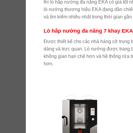
thì lò hấp nướng đa năng EKA có giá tốt n
lò nướng thương hiệu EKA đang dần chiến 
và tìm kiếm nhiều nhất trong thời gian gần
Lò hấp nướng đa năng 7 khay EKA
Được thiết kế cho các nhà hàng cỡ trung 
dàng và trực quan. Lò nướng được trang b
không gian hạn chế hơn và hệ thống rửa ti
hơn.