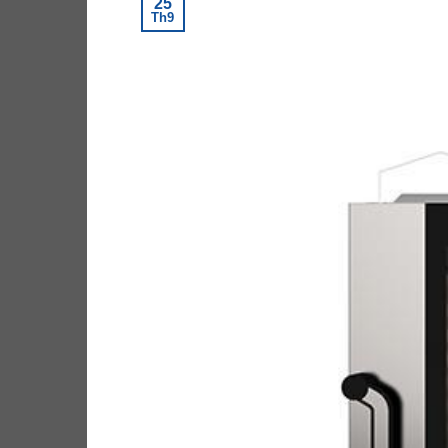
25
Th9