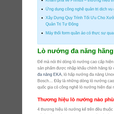
Khám phá về Primus – thương hiệu thiế
Ứng dụng công nghệ quản trị dịch vụ 
Xây Dựng Quy Trình Tối Ưu Cho Xưở
Quản Trị Tự Động
Máy thổi form quần áo có thực sự quan
Lò nướng đa năng hãng 
Để mà nói thì dòng lò nướng cao cấp hiện
sản phẩm được nhập khẩu chính hãng từ c
đa năng EKA
, lò hấp nướng đa năng Uno
Bosch… Đây là những dòng lò nướng cao cấ
quốc gia có công nghệ lò nướng hiện đại 
Thương hiệu lò nướng nào phù
4 thương hiệu lò nướng kể trên đều thuộc