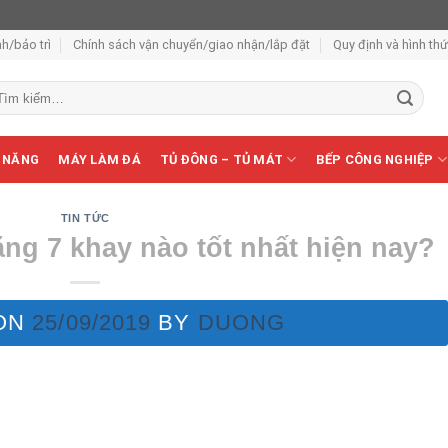
h/bảo trì
Chính sách vận chuyển/giao nhận/lắp đặt
Quy định và hình th
m
ếm:
 NĂNG
MÁY LÀM ĐÁ
TỦ ĐÔNG – TỦ MÁT
BẾP CÔNG NGHIỆP
TIN TỨC
ng 7 khay nào tốt nhất hiện nay?
ON
25/09/2019
BY
DUONG