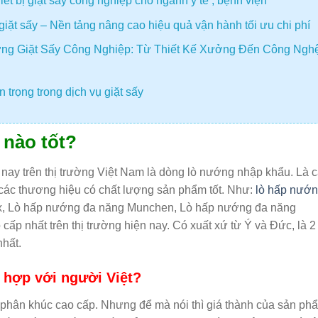
t bị giặt sấy công nghiệp cho ngành y tế , bệnh viện
giặt sấy – Nền tảng nâng cao hiệu quả vận hành tối ưu chi phí
ng Giặt Sấy Công Nghiệp: Từ Thiết Kế Xưởng Đến Công Ngh
 trọng trong dịch vụ giặt sấy
nào tốt?
 nay trên thị trường Việt Nam là dòng lò nướng nhập khẩu. Là 
ác thương hiệu có chất lượng sản phẩm tốt. Như:
lò hấp nướ
x, Lò hấp nướng đa năng Munchen, Lò hấp nướng đa năng
p nhất trên thị trường hiện nay. Có xuất xứ từ Ý và Đức, là 2
nhất.
 hợp với người Việt?
 phân khúc cao cấp. Nhưng để mà nói thì giá thành của sản ph