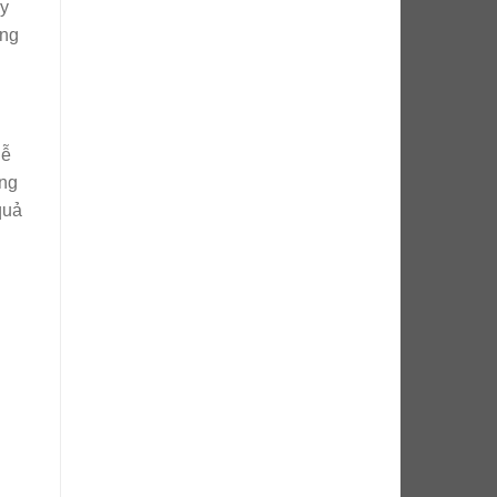
ậy
ùng
dễ
ong
quả