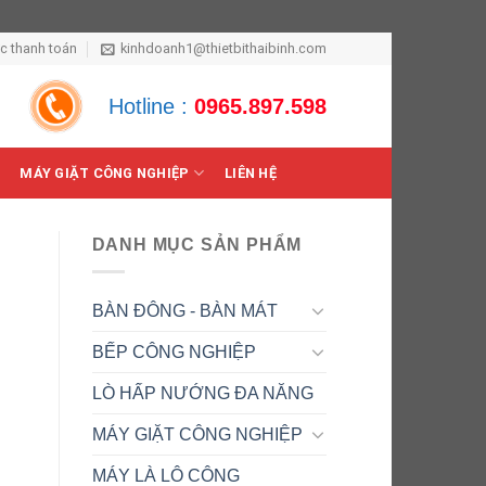
ức thanh toán
kinhdoanh1@thietbithaibinh.com
Hotline :
0965.897.598
MÁY GIẶT CÔNG NGHIỆP
LIÊN HỆ
DANH MỤC SẢN PHẨM
BÀN ĐÔNG - BÀN MÁT
BẾP CÔNG NGHIỆP
LÒ HẤP NƯỚNG ĐA NĂNG
MÁY GIẶT CÔNG NGHIỆP
MÁY LÀ LÔ CÔNG