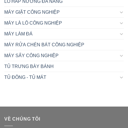
LÒ HẤP NƯỚNG ĐA NĂNG
MÁY GIẶT CÔNG NGHIỆP
MÁY LÀ LÔ CÔNG NGHIỆP
MÁY LÀM ĐÁ
MÁY RỬA CHÉN BÁT CÔNG NGHIỆP
MÁY SẤY CÔNG NGHIỆP
TỦ TRƯNG BÀY BÁNH
TỦ ĐÔNG - TỦ MÁT
VỀ CHÚNG TÔI