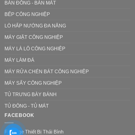
BÀN ĐÔNG - BÀN MÁT
BẾP CÔNG NGHIỆP
LÒ HẤP NƯỚNG ĐA NĂNG
MÁY GIẶT CÔNG NGHIỆP
MÁY LÀ LÔ CÔNG NGHIỆP
MÁY LÀM ĐÁ
MÁY RỬA CHÉN BÁT CÔNG NGHIỆP
MÁY SẤY CÔNG NGHIỆP
TỦ TRƯNG BÀY BÁNH
TỦ ĐÔNG - TỦ MÁT
FACEBOOK
Fanpage Thiết Bị Thái Bình