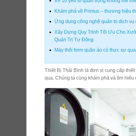
Về 10 yếu tố quan trọng không thể th
Khám phá về Primus – thương hiệu thiế
Ứng dụng công nghệ quản trị dịch vụ 
Xây Dựng Quy Trình Tối Ưu Cho Xưở
Quản Trị Tự Động
Máy thổi form quần áo có thực sự quan
Thiết Bị Thái Bình là đơn vị cung cấp thiết
qua. Chúng ta cùng khám phá và tìm hiểu c