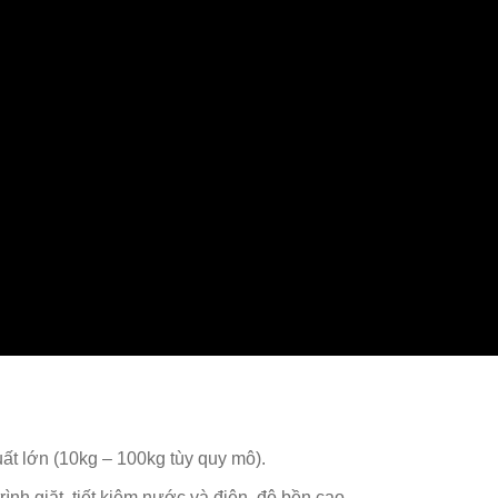
ất lớn (10kg – 100kg tùy quy mô).
ình giặt, tiết kiệm nước và điện, độ bền cao.