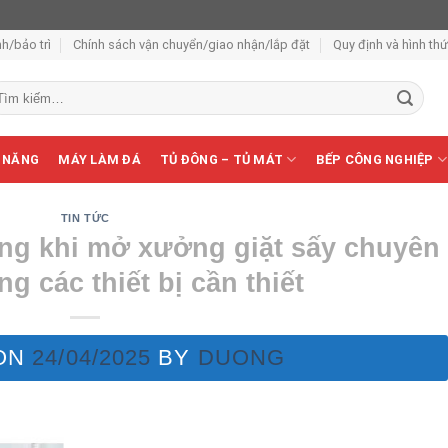
h/bảo trì
Chính sách vận chuyển/giao nhận/lắp đặt
Quy định và hình th
m
ếm:
 NĂNG
MÁY LÀM ĐÁ
TỦ ĐÔNG – TỦ MÁT
BẾP CÔNG NGHIỆP
TIN TỨC
ng khi mở xưởng giặt sấy chuyên
g các thiết bị cần thiết
ON
24/04/2025
BY
DUONG