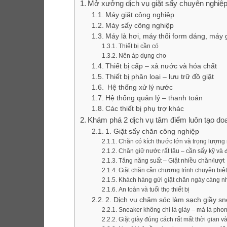
Mở xưởng dịch vụ giặt sấy chuyên nghiệp
Máy giặt công nghiệp
Máy sấy công nghiệp
Máy là hơi, máy thổi form dáng, máy 
Thiết bị cần có
Nên áp dụng cho
Thiết bị cấp – xả nước và hóa chất
Thiết bị phân loại – lưu trữ đồ giặt
Hệ thống xử lý nước
Hệ thống quản lý – thanh toán
Các thiết bị phụ trợ khác
Khám phá 2 dịch vụ tâm điểm luôn tạo doa
1. Giặt sấy chăn công nghiệp
Chăn có kích thước lớn và trọng lượng
Chăn giữ nước rất lâu – cần sấy kỹ và
Tăng năng suất – Giặt nhiều chăn/lượt
Giặt chăn cần chương trình chuyên biệt
Khách hàng gửi giặt chăn ngày càng n
An toàn và tuổi thọ thiết bị
2. Dịch vụ chăm sóc làm sạch giầy s
Sneaker không chỉ là giày – mà là pho
Giặt giày đúng cách rất mất thời gian v