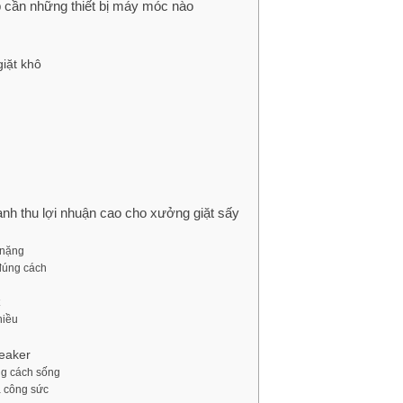
 cần những thiết bị máy móc nào
giặt khô
nh thu lợi nhuận cao cho xưởng giặt sấy
 nặng
 đúng cách
hiều
neaker
ng cách sống
à công sức