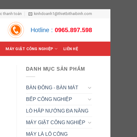
ức thanh toán
kinhdoanh1@thietbithaibinh.com
Hotline :
0965.897.598
MÁY GIẶT CÔNG NGHIỆP
LIÊN HỆ
DANH MỤC SẢN PHẨM
BÀN ĐÔNG - BÀN MÁT
BẾP CÔNG NGHIỆP
LÒ HẤP NƯỚNG ĐA NĂNG
MÁY GIẶT CÔNG NGHIỆP
MÁY LÀ LÔ CÔNG