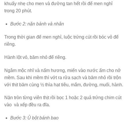
khuấy nhẹ cho men và đường tan hết rồi để men nghỉ
trong 20 phút.
Bước 2: nặn bánh và nhân
Trong thời gian để men nghỉ, luộc trứng cút rồi bóc vỏ để
riêng.
Hành lột vỏ, băm nhỏ để riêng.
Ngâm mộc nhĩ và nấm hương, miến vào nước ấm cho nở
mềm. Sau khi mềm thì vớt ra rửa sạch và băm nhỏ rồi trộn
với thịt băm cùng ½ thìa hạt tiêu, mắm, đường, muối, hành.
Nặn tròn từng viên thịt rồi bọc 1 hoặc 2 quả trứng chim cút
vào và xếp đều ra đĩa.
Bước 3: Ủ bột bánh bao