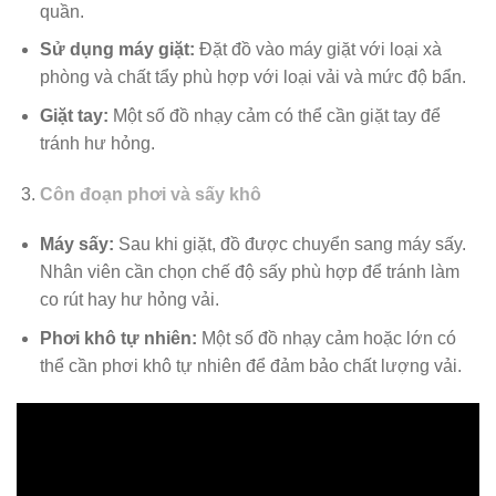
quần.
Sử dụng máy giặt:
Đặt đồ vào máy giặt với loại xà
phòng và chất tẩy phù hợp với loại vải và mức độ bẩn.
Giặt tay:
Một số đồ nhạy cảm có thể cần giặt tay để
tránh hư hỏng.
Côn đoạn phơi và sấy khô
Máy sấy:
Sau khi giặt, đồ được chuyển sang máy sấy.
Nhân viên cần chọn chế độ sấy phù hợp để tránh làm
co rút hay hư hỏng vải.
Phơi khô tự nhiên:
Một số đồ nhạy cảm hoặc lớn có
thể cần phơi khô tự nhiên để đảm bảo chất lượng vải.