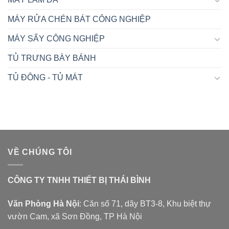
MÁY RỬA CHÉN BÁT CÔNG NGHIỆP
MÁY SẤY CÔNG NGHIỆP
TỦ TRƯNG BÀY BÁNH
TỦ ĐÔNG - TỦ MÁT
VỀ CHÚNG TÔI
CÔNG TY TNHH THIẾT BỊ THÁI BÌNH
Văn Phòng Hà Nội
: Căn số 71, dãy BT3-8, Khu biệt thự
vườn Cam, xã Sơn Đồng, TP Hà Nội