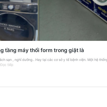
 tầng máy thổi form trong giặt là
ách sạn , nghỉ dưỡng.. Hay tại các cơ sở y tế bệnh viện. Một hệ thốn
Khám
…
Đọc tiếp
phá
về
máy
giặt
khô
giặt
sấy
chồng